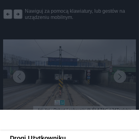
REKLAMA
Nawiguj za pomocą klawiatury, lub gestów na
urządzeniu mobilnym.
fot: fot.: Robert Lechowski @ ŚLĄZAG / 24Zagłębie
Sosnowiec. Zabytkowy wiadukt kolejowy po
Drogi Użytkowniku,