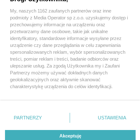
przebudowie straci historyczny wygląd.
Środkowy rząd podpór do likwidacji!
My, naszych 1162 zaufanych partnerów oraz inne
Wydawca mediów
lokalnych
podmioty z Media Operator sp z.o.o. uzyskujemy dostęp i
przechowujemy informacje na urządzeniu oraz
1 / 4
przetwarzamy dane osobowe, takie jak unikalne
identyfikatory, standardowe informacje wysyłane przez
Sosnowiec. Wiadukt
urządzenie czy dane przeglądania w celu zapewniania
spersonalizowanych reklam, wybór spersonalizowanych
kolejowy nad ulicą
Nie zapomnij
treści, pomiar reklam i treści, badanie odbiorców oraz
zapoznać się z:
polityką prywatności
marszałka Józefa
ulepszanie usług. Za zgodą Użytkownika my i Zaufani
Twoje
miasto
Skontakuj się
z nami
Partnerzy możemy używać dokładnych danych
Piłsudskiego. 28 stycznia
Piekary Śląskie
Kontakt
geolokalizacyjnych oraz aktywnie skanować
Chorzów
Redakcja
charakterystykę urządzenia do celów identyfikacji.
Tarnowskie Góry
Newsletter
2025.
Ruda Śląska
Reklama
Ponieważ cenimy Twoją prywatność, prosimy o zgodę na
Świętochłowice
korzystanie z tych technologii poprzez kliknięcie
Tychy
„Akceptuję”. Zgoda jest dobrowolna i zawsze możesz ją
Bytom
Katowice
zmienić/wycofać klikając przycisk ustawień prywatności
PARTNERZY
USTAWIENIA
Gliwice
REKLAMA
znajdujący się w lewym dolnym rogu strony
. Niektóre
Zabrze
Zagłębie
rodzaje przetwarzania danych nie wymagają zgody
użytkownika, ale masz prawo sprzeciwić się takiemu
Akceptuję