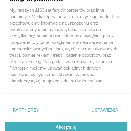
Sosnowiec. Wiadukt będzie zamknięty o północy.
Tymczasem w korkach można już postać – bez
My, naszych 1160 zaufanych partnerów oraz inne
Wydawca mediów
lokalnych
żadnego sensu. Przystanek na drodze dla
podmioty z Media Operator sp z.o.o. uzyskujemy dostęp i
rowerów
przechowujemy informacje na urządzeniu oraz
przetwarzamy dane osobowe, takie jak unikalne
identyfikatory, standardowe informacje wysyłane przez
6 / 11
urządzenie czy dane przeglądania w celu zapewniania
spersonalizowanych reklam, wybór spersonalizowanych
Sosnowiec. Pierwszy dzień
Nie zapomnij
treści, pomiar reklam i treści, badanie odbiorców oraz
zapoznać się z:
polityką prywatności
ulepszanie usług. Za zgodą Użytkownika my i Zaufani
przebudowy wiaduktu nad
Twoje
miasto
Skontakuj się
z nami
Partnerzy możemy używać dokładnych danych
Piekary Śląskie
Kontakt
ulicą Józefa Piłsudskiego. 17
geolokalizacyjnych oraz aktywnie skanować
Chorzów
Redakcja
charakterystykę urządzenia do celów identyfikacji.
Tarnowskie Góry
Newsletter
lutego 2025.
Ruda Śląska
Reklama
Ponieważ cenimy Twoją prywatność, prosimy o zgodę na
Świętochłowice
korzystanie z tych technologii poprzez kliknięcie
Tychy
„Akceptuję”. Zgoda jest dobrowolna i zawsze możesz ją
Bytom
Katowice
zmienić/wycofać klikając przycisk ustawień prywatności
PARTNERZY
USTAWIENIA
Gliwice
REKLAMA
znajdujący się w lewym dolnym rogu strony
. Niektóre
Zabrze
Zagłębie
rodzaje przetwarzania danych nie wymagają zgody
użytkownika, ale masz prawo sprzeciwić się takiemu
Akceptuję