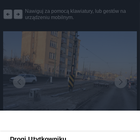
REKLAMA
Nawiguj za pomocą klawiatury, lub gestów na
urządzeniu mobilnym.
fot: fot.: Robert Lechowski @ ŚLĄZAG / 24Zagłębie
Drogi Użytkowniku,