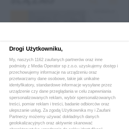
Drogi Użytkowniku,
My, naszych 1162 zaufanych partnerów oraz inne
podmioty z Media Operator sp z.o.o. uzyskujemy dostęp i
przechowujemy informacje na urządzeniu oraz
Wróć do strony głównej
przetwarzamy dane osobowe, takie jak unikalne
identyfikatory, standardowe informacje wysyłane przez
ślązag.pl
urządzenie czy dane przeglądania w celu zapewniania
spersonalizowanych reklam, wybór spersonalizowanych
treści, pomiar reklam i treści, badanie odbiorców oraz
0
%
ulepszanie usług. Za zgodą Użytkownika my i Zaufani
Partnerzy możemy używać dokładnych danych
geolokalizacyjnych oraz aktywnie skanować
charakterystykę urządzenia do celów identyfikacji.