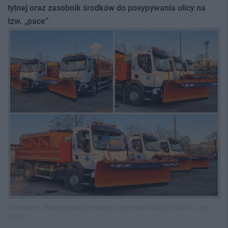
tylnej oraz zasobnik środków do posypywania ulicy na
tzw. „pace”
.
Sosnowiec. Nowe pojazdy zimowego utrzymania dróg dla MZUK. Luty
2025.