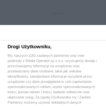
REKLAMA
Drogi Użytkowniku,
My, naszych 1162 zaufanych partnerów oraz inne
Wydawca mediów
lokalnych
podmioty z Media Operator sp z.o.o. uzyskujemy dostęp i
przechowujemy informacje na urządzeniu oraz
przetwarzamy dane osobowe, takie jak unikalne
identyfikatory, standardowe informacje wysyłane przez
urządzenie czy dane przeglądania w celu zapewniania
spersonalizowanych reklam, wybór spersonalizowanych
Nie zapomnij
treści, pomiar reklam i treści, badanie odbiorców oraz
zapoznać się z:
polityką prywatności
ulepszanie usług. Za zgodą Użytkownika my i Zaufani
Twoje
miasto
Skontakuj się
z nami
Partnerzy możemy używać dokładnych danych
Piekary Śląskie
Kontakt