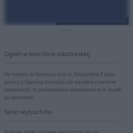
Dąbrowa Górnicza Informacje Strażackie
REKLAMA
Ogień w komórce lokatorskiej
Na miejscu, w Sosnowcu przy ul. Sztygarskiej 9 (przy
granicy z Dąbrową Górniczą) pali się jedna z komórek
lokatorskich. W pomieszczeniu składowano m.in. puszki
po aerozolach.
Seria wybuchów
Budynek objęty pożarem nie był przez nikogo