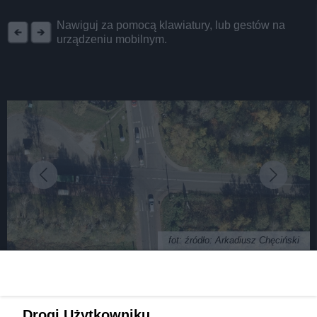
REKLAMA
Nawiguj za pomocą klawiatury, lub gestów na
urządzeniu mobilnym.
fot: źródło: Arkadiusz Chęciński
Sosnowiec. Połowa nawierzchni nowego ronda w
Drogi Użytkowniku,