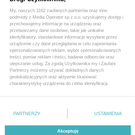
Porąbce (Juliusz) i ulicy Wileńskiej gotowe. Dziś
„przekładka” ruchu na drugą stronę
My, naszych 1162 zaufanych partnerów oraz inne
Wydawca mediów
lokalnych
podmioty z Media Operator sp z.o.o. uzyskujemy dostęp i
przechowujemy informacje na urządzeniu oraz
16 / 17
przetwarzamy dane osobowe, takie jak unikalne
identyfikatory, standardowe informacje wysyłane przez
Sosnowiec-Porąbka.
urządzenie czy dane przeglądania w celu zapewniania
spersonalizowanych reklam, wybór spersonalizowanych
Skrzyżowanie ulic:
Nie zapomnij
treści, pomiar reklam i treści, badanie odbiorców oraz
zapoznać się z:
polityką prywatności
Wileńskiej, Minerów i
ulepszanie usług. Za zgodą Użytkownika my i Zaufani
Twoje
miasto
Skontakuj się
z nami
Partnerzy możemy używać dokładnych danych
Ignacego Łukasiewicza. Rok
Piekary Śląskie
Kontakt
geolokalizacyjnych oraz aktywnie skanować
Chorzów
Redakcja
charakterystykę urządzenia do celów identyfikacji.
Tarnowskie Góry
Newsletter
2021.
Ruda Śląska
Reklama
Ponieważ cenimy Twoją prywatność, prosimy o zgodę na
Świętochłowice
korzystanie z tych technologii poprzez kliknięcie
Tychy
„Akceptuję”. Zgoda jest dobrowolna i zawsze możesz ją
Bytom
Katowice
zmienić/wycofać klikając przycisk ustawień prywatności
PARTNERZY
USTAWIENIA
Gliwice
REKLAMA
znajdujący się w lewym dolnym rogu strony
. Niektóre
Zabrze
Zagłębie
rodzaje przetwarzania danych nie wymagają zgody
użytkownika, ale masz prawo sprzeciwić się takiemu
Akceptuję