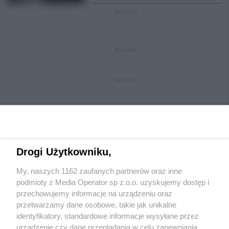
REKLAMA
REKLAMA
REKLAMA
Drogi Użytkowniku,
My, naszych 1162 zaufanych partnerów oraz inne
Wydawca mediów
lokalnych
podmioty z Media Operator sp z.o.o. uzyskujemy dostęp i
przechowujemy informacje na urządzeniu oraz
przetwarzamy dane osobowe, takie jak unikalne
identyfikatory, standardowe informacje wysyłane przez
urządzenie czy dane przeglądania w celu zapewniania