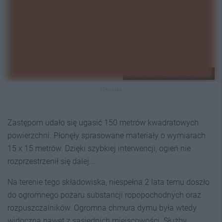
źródło: OSP Sosnowiec-Cieśle
REKLAMA
Zastępom udało się ugasić 150 metrów kwadratowych
powierzchni. Płonęły sprasowane materiały o wymiarach
15 x 15 metrów. Dzięki szybkiej interwencji, ogień nie
rozprzestrzenił się dalej...
Na terenie tego składowiska, niespełna 2 lata temu doszło
do ogromnego pożaru substancji ropopochodnych oraz
rozpuszczalników. Ogromna chmura dymu była wtedy
widoczna nawet z sąsiednich miejscowości. Służby