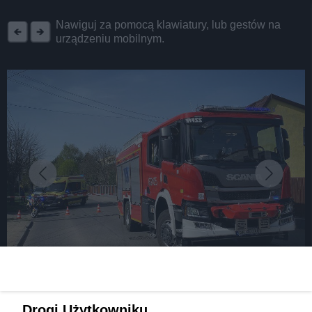
REKLAMA
Nawiguj za pomocą klawiatury, lub gestów na
urządzeniu mobilnym.
fot: źródło: SP ZOZ Rejonowe Pogotowie Ratunkowe w Sosnowcu
Drogi Użytkowniku,
Śmiertelnie niebezpieczna sytuacja w wyniku