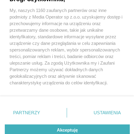
zderzenia „dostawczaka” ze słupem
My, naszych 1160 zaufanych partnerów oraz inne
energetycznym. Samochód był pod napięciem!
Wydawca mediów
lokalnych
podmioty z Media Operator sp z.o.o. uzyskujemy dostęp i
przechowujemy informacje na urządzeniu oraz
6 / 8
przetwarzamy dane osobowe, takie jak unikalne
identyfikatory, standardowe informacje wysyłane przez
Sosnowiec-Zagórze.
urządzenie czy dane przeglądania w celu zapewniania
spersonalizowanych reklam, wybór spersonalizowanych
Wypadek przy ulicy Karola
Nie zapomnij
treści, pomiar reklam i treści, badanie odbiorców oraz
zapoznać się z:
polityką prywatności
ulepszanie usług. Za zgodą Użytkownika my i Zaufani
Szymanowskiego –
Twoje
miasto
Skontakuj się
z nami
Partnerzy możemy używać dokładnych danych
Piekary Śląskie
Kontakt
geolokalizacyjnych oraz aktywnie skanować
zderzenie ze słupem. 17
Chorzów
Redakcja
charakterystykę urządzenia do celów identyfikacji.
Tarnowskie Góry
Newsletter
kwietnia 2025.
Ruda Śląska
Reklama
Ponieważ cenimy Twoją prywatność, prosimy o zgodę na
Świętochłowice
korzystanie z tych technologii poprzez kliknięcie
Tychy
„Akceptuję”. Zgoda jest dobrowolna i zawsze możesz ją
Bytom
Katowice
zmienić/wycofać klikając przycisk ustawień prywatności
PARTNERZY
USTAWIENIA
Gliwice
REKLAMA
znajdujący się w lewym dolnym rogu strony
. Niektóre
Zabrze
Zagłębie
rodzaje przetwarzania danych nie wymagają zgody
użytkownika, ale masz prawo sprzeciwić się takiemu
Akceptuję