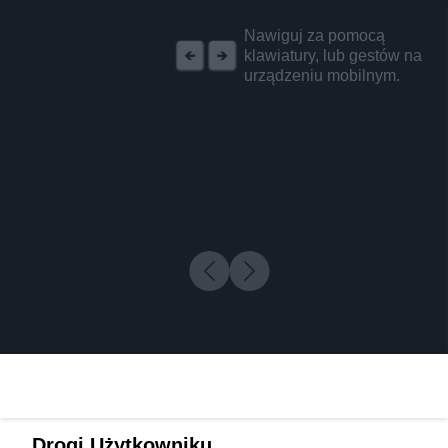
REKLAMA
Nawiguj za pomocą
klawiatury, lub gestów na
urządzeniu mobilnym.
Drogi Użytkowniku,