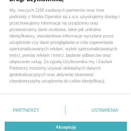
My, naszych 1160 zaufanych partnerów oraz inne
Wydawca mediów
lokalnych
podmioty z Media Operator sp z.o.o. uzyskujemy dostęp i
przechowujemy informacje na urządzeniu oraz
przetwarzamy dane osobowe, takie jak unikalne
identyfikatory, standardowe informacje wysyłane przez
urządzenie czy dane przeglądania w celu zapewniania
1 / 0
spersonalizowanych reklam, wybór spersonalizowanych
Nie zapomnij
treści, pomiar reklam i treści, badanie odbiorców oraz
zapoznać się z:
polityką prywatności
ulepszanie usług. Za zgodą Użytkownika my i Zaufani
Twoje
miasto
Skontakuj się
z nami
Partnerzy możemy używać dokładnych danych
Piekary Śląskie
Kontakt
geolokalizacyjnych oraz aktywnie skanować
Chorzów
Redakcja
charakterystykę urządzenia do celów identyfikacji.
Tarnowskie Góry
Newsletter
Ruda Śląska
Reklama
Ponieważ cenimy Twoją prywatność, prosimy o zgodę na
Świętochłowice
korzystanie z tych technologii poprzez kliknięcie
Tychy
„Akceptuję”. Zgoda jest dobrowolna i zawsze możesz ją
Bytom
Katowice
zmienić/wycofać klikając przycisk ustawień prywatności
REKLAMA
PARTNERZY
USTAWIENIA
Gliwice
znajdujący się w lewym dolnym rogu strony
. Niektóre
Zabrze
Zagłębie
rodzaje przetwarzania danych nie wymagają zgody
użytkownika, ale masz prawo sprzeciwić się takiemu
Akceptuję