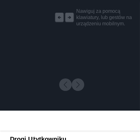
REKLAMA
Nawiguj za pomocą
klawiatury, lub gestów na
urządzeniu mobilnym.
Drogi Użytkowniku,