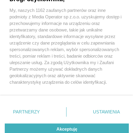
My, naszych 1162 zaufanych partnerów oraz inne
Wydawca mediów
lokalnych
podmioty z Media Operator sp z.o.o. uzyskujemy dostęp i
przechowujemy informacje na urządzeniu oraz
przetwarzamy dane osobowe, takie jak unikalne
identyfikatory, standardowe informacje wysyłane przez
urządzenie czy dane przeglądania w celu zapewniania
1 / 0
spersonalizowanych reklam, wybór spersonalizowanych
Nie zapomnij
treści, pomiar reklam i treści, badanie odbiorców oraz
zapoznać się z:
polityką prywatności
ulepszanie usług. Za zgodą Użytkownika my i Zaufani
Twoje
miasto
Skontakuj się
z nami
Partnerzy możemy używać dokładnych danych
Piekary Śląskie
Kontakt
geolokalizacyjnych oraz aktywnie skanować
Chorzów
Redakcja
charakterystykę urządzenia do celów identyfikacji.
Tarnowskie Góry
Newsletter
Ruda Śląska
Reklama
Ponieważ cenimy Twoją prywatność, prosimy o zgodę na
Świętochłowice
korzystanie z tych technologii poprzez kliknięcie
Tychy
„Akceptuję”. Zgoda jest dobrowolna i zawsze możesz ją
Bytom
Katowice
zmienić/wycofać klikając przycisk ustawień prywatności
REKLAMA
PARTNERZY
USTAWIENIA
Gliwice
znajdujący się w lewym dolnym rogu strony
. Niektóre
Zabrze
Zagłębie
rodzaje przetwarzania danych nie wymagają zgody
użytkownika, ale masz prawo sprzeciwić się takiemu
Akceptuję