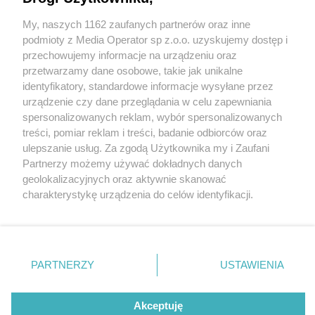
My, naszych 1162 zaufanych partnerów oraz inne
Wydawca mediów
lokalnych
podmioty z Media Operator sp z.o.o. uzyskujemy dostęp i
przechowujemy informacje na urządzeniu oraz
przetwarzamy dane osobowe, takie jak unikalne
identyfikatory, standardowe informacje wysyłane przez
urządzenie czy dane przeglądania w celu zapewniania
1 / 0
spersonalizowanych reklam, wybór spersonalizowanych
Nie zapomnij
treści, pomiar reklam i treści, badanie odbiorców oraz
zapoznać się z:
polityką prywatności
ulepszanie usług. Za zgodą Użytkownika my i Zaufani
Twoje
miasto
Skontakuj się
z nami
Partnerzy możemy używać dokładnych danych
Piekary Śląskie
Kontakt
geolokalizacyjnych oraz aktywnie skanować
Chorzów
Redakcja
charakterystykę urządzenia do celów identyfikacji.
Tarnowskie Góry
Newsletter
Ruda Śląska
Reklama
Ponieważ cenimy Twoją prywatność, prosimy o zgodę na
Świętochłowice
korzystanie z tych technologii poprzez kliknięcie
Tychy
„Akceptuję”. Zgoda jest dobrowolna i zawsze możesz ją
Bytom
Katowice
zmienić/wycofać klikając przycisk ustawień prywatności
REKLAMA
PARTNERZY
USTAWIENIA
Gliwice
znajdujący się w lewym dolnym rogu strony
. Niektóre
Zabrze
Zagłębie
rodzaje przetwarzania danych nie wymagają zgody
użytkownika, ale masz prawo sprzeciwić się takiemu
Akceptuję