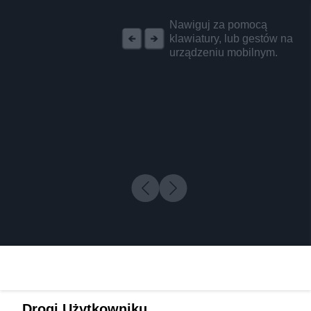
REKLAMA
Nawiguj za pomocą
klawiatury, lub gestów na
urządzeniu mobilnym.
Drogi Użytkowniku,