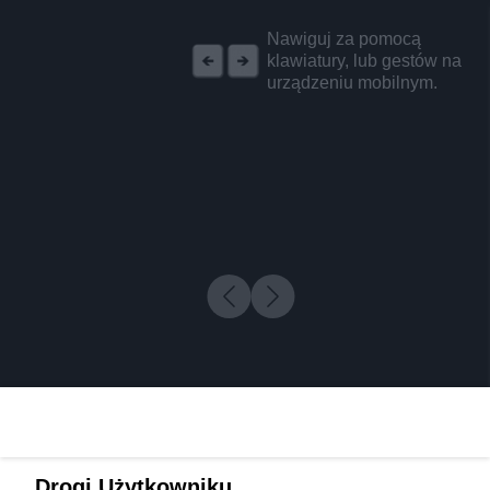
REKLAMA
Nawiguj za pomocą
klawiatury, lub gestów na
urządzeniu mobilnym.
Drogi Użytkowniku,