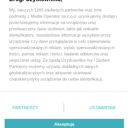
My, naszych 1160 zaufanych partnerów oraz inne
Wydawca mediów
lokalnych
podmioty z Media Operator sp z.o.o. uzyskujemy dostęp i
przechowujemy informacje na urządzeniu oraz
przetwarzamy dane osobowe, takie jak unikalne
identyfikatory, standardowe informacje wysyłane przez
urządzenie czy dane przeglądania w celu zapewniania
1 / 0
spersonalizowanych reklam, wybór spersonalizowanych
Nie zapomnij
treści, pomiar reklam i treści, badanie odbiorców oraz
zapoznać się z:
polityką prywatności
ulepszanie usług. Za zgodą Użytkownika my i Zaufani
Twoje
miasto
Skontakuj się
z nami
Partnerzy możemy używać dokładnych danych
Piekary Śląskie
Kontakt
geolokalizacyjnych oraz aktywnie skanować
Chorzów
Redakcja
charakterystykę urządzenia do celów identyfikacji.
Tarnowskie Góry
Newsletter
Ruda Śląska
Reklama
Ponieważ cenimy Twoją prywatność, prosimy o zgodę na
Świętochłowice
korzystanie z tych technologii poprzez kliknięcie
Tychy
„Akceptuję”. Zgoda jest dobrowolna i zawsze możesz ją
Bytom
Katowice
zmienić/wycofać klikając przycisk ustawień prywatności
REKLAMA
PARTNERZY
USTAWIENIA
Gliwice
znajdujący się w lewym dolnym rogu strony
. Niektóre
Zabrze
Zagłębie
rodzaje przetwarzania danych nie wymagają zgody
użytkownika, ale masz prawo sprzeciwić się takiemu
Akceptuję