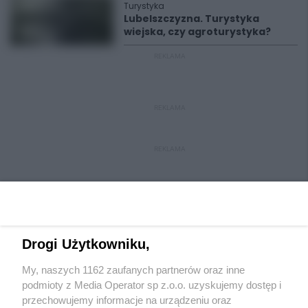
Turystyka
Lubelszczyzna. Turystyka
wiejska, czy agroturystyka?
REKLAMA
REKLAMA
REKLAMA
Drogi Użytkowniku,
My, naszych 1162 zaufanych partnerów oraz inne
Wydawca mediów
lokalnych
podmioty z Media Operator sp z.o.o. uzyskujemy dostęp i
przechowujemy informacje na urządzeniu oraz