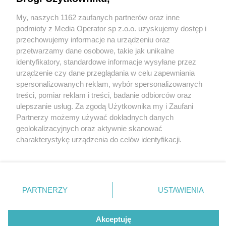
sercu Międzyzdrojów – Bel Mare i Aqua Resort
My, naszych 1162 zaufanych partnerów oraz inne
Wydawca mediów
lokalnych
podmioty z Media Operator sp z.o.o. uzyskujemy dostęp i
przechowujemy informacje na urządzeniu oraz
przetwarzamy dane osobowe, takie jak unikalne
identyfikatory, standardowe informacje wysyłane przez
urządzenie czy dane przeglądania w celu zapewniania
spersonalizowanych reklam, wybór spersonalizowanych
4 / 1
Nie zapomnij
treści, pomiar reklam i treści, badanie odbiorców oraz
zapoznać się z:
polityką prywatności
ulepszanie usług. Za zgodą Użytkownika my i Zaufani
Twoje
miasto
Skontakuj się
z nami
Partnerzy możemy używać dokładnych danych
Piekary Śląskie
Kontakt
geolokalizacyjnych oraz aktywnie skanować
Chorzów
Redakcja
charakterystykę urządzenia do celów identyfikacji.
Tarnowskie Góry
Newsletter
Ruda Śląska
Reklama
Ponieważ cenimy Twoją prywatność, prosimy o zgodę na
Świętochłowice
korzystanie z tych technologii poprzez kliknięcie
Tychy
„Akceptuję”. Zgoda jest dobrowolna i zawsze możesz ją
Bytom
Katowice
zmienić/wycofać klikając przycisk ustawień prywatności
REKLAMA
PARTNERZY
USTAWIENIA
Gliwice
znajdujący się w lewym dolnym rogu strony
. Niektóre
Zabrze
Zagłębie
rodzaje przetwarzania danych nie wymagają zgody
użytkownika, ale masz prawo sprzeciwić się takiemu
Akceptuję