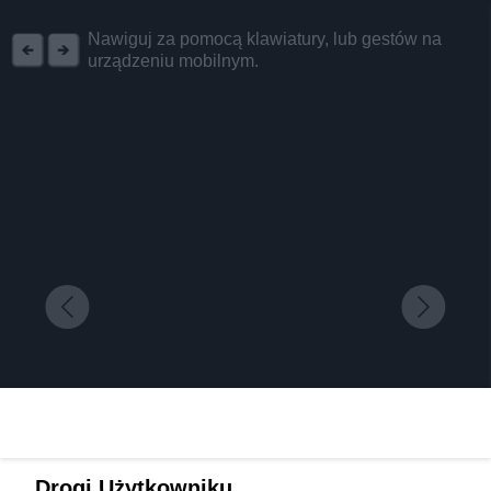
REKLAMA
Nawiguj za pomocą klawiatury, lub gestów na
urządzeniu mobilnym.
Rodzinny obiekt z atrakcjami dla dzieci w samym
Drogi Użytkowniku,