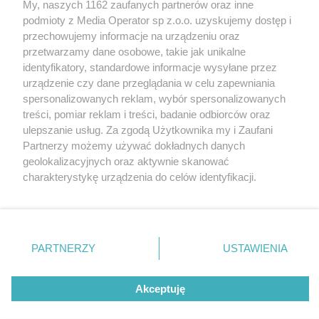
My, naszych 1162 zaufanych partnerów oraz inne
Wydawca mediów
lokalnych
podmioty z Media Operator sp z.o.o. uzyskujemy dostęp i
przechowujemy informacje na urządzeniu oraz
przetwarzamy dane osobowe, takie jak unikalne
identyfikatory, standardowe informacje wysyłane przez
urządzenie czy dane przeglądania w celu zapewniania
spersonalizowanych reklam, wybór spersonalizowanych
Nie zapomnij
treści, pomiar reklam i treści, badanie odbiorców oraz
zapoznać się z:
polityką prywatności
ulepszanie usług. Za zgodą Użytkownika my i Zaufani
Twoje
miasto
Skontakuj się
z nami
Partnerzy możemy używać dokładnych danych
Piekary Śląskie
Kontakt
geolokalizacyjnych oraz aktywnie skanować
Chorzów
Redakcja
charakterystykę urządzenia do celów identyfikacji.
Tarnowskie Góry
Newsletter
Ruda Śląska
Reklama
Ponieważ cenimy Twoją prywatność, prosimy o zgodę na
Świętochłowice
korzystanie z tych technologii poprzez kliknięcie
Tychy
„Akceptuję”. Zgoda jest dobrowolna i zawsze możesz ją
Bytom
Katowice
zmienić/wycofać klikając przycisk ustawień prywatności
PARTNERZY
USTAWIENIA
Gliwice
znajdujący się w lewym dolnym rogu strony
. Niektóre
Zabrze
Zagłębie
rodzaje przetwarzania danych nie wymagają zgody
Akceptuję
użytkownika, ale masz prawo sprzeciwić się takiemu
przetwarzaniu. Preferencje będą miały zastosowania tylko