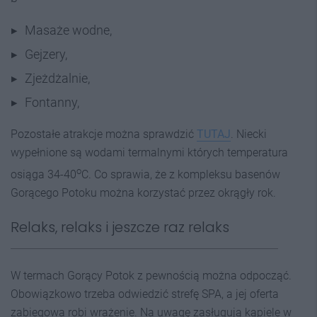
Masaże wodne,
Gejzery,
Zjeżdżalnie,
Fontanny,
Pozostałe atrakcje można sprawdzić
TUTAJ
. Niecki
wypełnione są wodami termalnymi których temperatura
o
osiąga 34-40
C. Co sprawia, że z kompleksu basenów
Gorącego Potoku można korzystać przez okrągły rok.
Relaks, relaks i jeszcze raz relaks
W termach Gorący Potok z pewnością można odpocząć.
Obowiązkowo trzeba odwiedzić strefę SPA, a jej oferta
zabiegowa robi wrażenie. Na uwagę zasługują kąpiele w