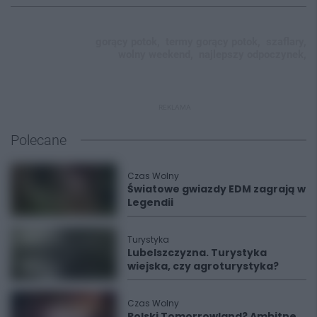
gorący potok,
termy gorący potok,
szaflary,
wolny weekend,
najlepszy odpoczynek,
REKLAMA
Polecane
Czas Wolny
Światowe gwiazdy EDM zagrają w
Legendii
Turystyka
Lubelszczyzna. Turystyka
wiejska, czy agroturystyka?
Czas Wolny
Polski Tomorrowland? Ambitne