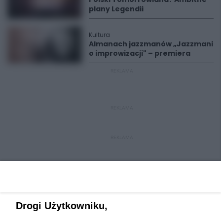
plany Legendii
Kultura
Almanach jazzmanów „Jazzmani
o improwizacji" – premiera
REKLAMA
REKLAMA
REKLAMA
Drogi Użytkowniku,