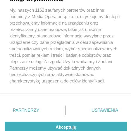
My, naszych 1162 zaufanych partnerów oraz inne
Wydawca mediów
lokalnych
podmioty z Media Operator sp z.o.o. uzyskujemy dostęp i
przechowujemy informacje na urządzeniu oraz
przetwarzamy dane osobowe, takie jak unikalne
identyfikatory, standardowe informacje wysyłane przez
urządzenie czy dane przeglądania w celu zapewniania
4 / 0
spersonalizowanych reklam, wybór spersonalizowanych
Nie zapomnij
treści, pomiar reklam i treści, badanie odbiorców oraz
zapoznać się z:
polityką prywatności
ulepszanie usług. Za zgodą Użytkownika my i Zaufani
Twoje
miasto
Skontakuj się
z nami
Partnerzy możemy używać dokładnych danych
Piekary Śląskie
Kontakt
geolokalizacyjnych oraz aktywnie skanować
Chorzów
Redakcja
charakterystykę urządzenia do celów identyfikacji.
Tarnowskie Góry
Newsletter
Ruda Śląska
Reklama
Ponieważ cenimy Twoją prywatność, prosimy o zgodę na
Świętochłowice
korzystanie z tych technologii poprzez kliknięcie
Tychy
„Akceptuję”. Zgoda jest dobrowolna i zawsze możesz ją
Bytom
Katowice
zmienić/wycofać klikając przycisk ustawień prywatności
REKLAMA
PARTNERZY
USTAWIENIA
Gliwice
znajdujący się w lewym dolnym rogu strony
. Niektóre
Zabrze
Zagłębie
rodzaje przetwarzania danych nie wymagają zgody
użytkownika, ale masz prawo sprzeciwić się takiemu
Akceptuję