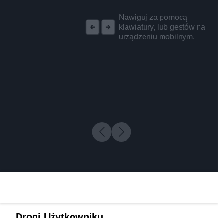
REKLAMA
Nawiguj za pomocą
klawiatury, lub gestów na
urządzeniu mobilnym.
Drogi Użytkowniku,