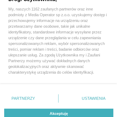
My, naszych 1162 zaufanych partnerów oraz inne
Wydawca mediów
lokalnych
podmioty z Media Operator sp z.o.o. uzyskujemy dostęp i
przechowujemy informacje na urządzeniu oraz
przetwarzamy dane osobowe, takie jak unikalne
identyfikatory, standardowe informacje wysyłane przez
urządzenie czy dane przeglądania w celu zapewniania
1 / 0
spersonalizowanych reklam, wybór spersonalizowanych
Nie zapomnij
treści, pomiar reklam i treści, badanie odbiorców oraz
zapoznać się z:
polityką prywatności
ulepszanie usług. Za zgodą Użytkownika my i Zaufani
Twoje
miasto
Skontakuj się
z nami
Partnerzy możemy używać dokładnych danych
Piekary Śląskie
Kontakt
geolokalizacyjnych oraz aktywnie skanować
Chorzów
Redakcja
charakterystykę urządzenia do celów identyfikacji.
Tarnowskie Góry
Newsletter
Ruda Śląska
Reklama
Ponieważ cenimy Twoją prywatność, prosimy o zgodę na
Świętochłowice
korzystanie z tych technologii poprzez kliknięcie
Tychy
„Akceptuję”. Zgoda jest dobrowolna i zawsze możesz ją
Bytom
Katowice
zmienić/wycofać klikając przycisk ustawień prywatności
REKLAMA
PARTNERZY
USTAWIENIA
Gliwice
znajdujący się w lewym dolnym rogu strony
. Niektóre
Zabrze
Zagłębie
rodzaje przetwarzania danych nie wymagają zgody
użytkownika, ale masz prawo sprzeciwić się takiemu
Akceptuję