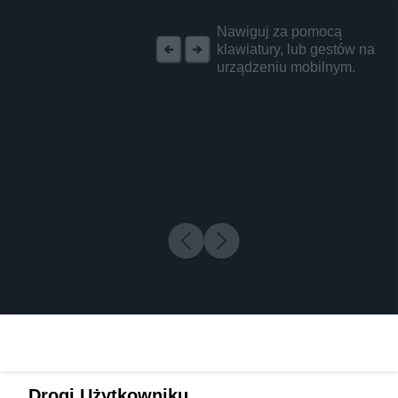
REKLAMA
Nawiguj za pomocą
klawiatury, lub gestów na
urządzeniu mobilnym.
Drogi Użytkowniku,