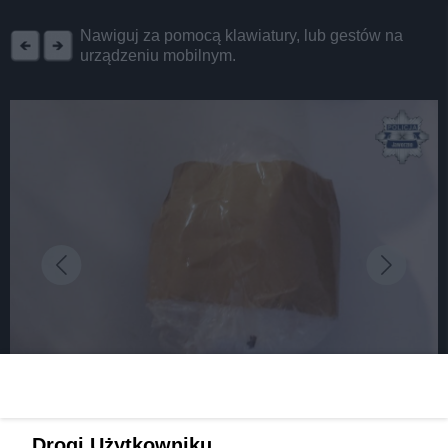
REKLAMA
Nawiguj za pomocą klawiatury, lub gestów na
urządzeniu mobilnym.
fot: źródło: Komenda Miejska Policji w Jaworznie
Drogi Użytkowniku,