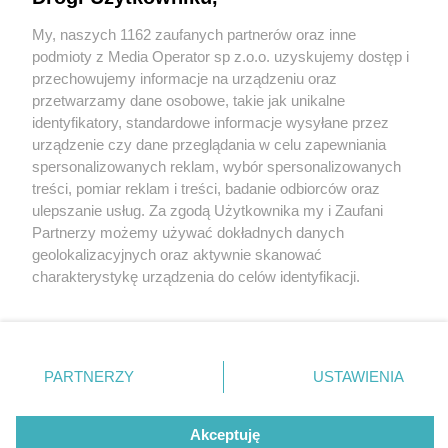
Pseudokibice G.K.S. Katowice pobili w Jaworznie
odpoczywających nad Sosiną. Jedna z ofiar
My, naszych 1162 zaufanych partnerów oraz inne
Wydawca mediów
lokalnych
zostanie kaleką
podmioty z Media Operator sp z.o.o. uzyskujemy dostęp i
przechowujemy informacje na urządzeniu oraz
przetwarzamy dane osobowe, takie jak unikalne
identyfikatory, standardowe informacje wysyłane przez
3 / 4
urządzenie czy dane przeglądania w celu zapewniania
spersonalizowanych reklam, wybór spersonalizowanych
Jaworzno. Zatrzymanie za
Nie zapomnij
treści, pomiar reklam i treści, badanie odbiorców oraz
zapoznać się z:
polityką prywatności
ulepszanie usług. Za zgodą Użytkownika my i Zaufani
Twoje
miasto
Skontakuj się
z nami
chuligańskie pobicie nad
Partnerzy możemy używać dokładnych danych
Piekary Śląskie
Kontakt
geolokalizacyjnych oraz aktywnie skanować
Sosiną. 1 października 2025.
Chorzów
Redakcja
charakterystykę urządzenia do celów identyfikacji.
Tarnowskie Góry
Newsletter
Ruda Śląska
Reklama
Ponieważ cenimy Twoją prywatność, prosimy o zgodę na
Świętochłowice
korzystanie z tych technologii poprzez kliknięcie
Tychy
„Akceptuję”. Zgoda jest dobrowolna i zawsze możesz ją
Bytom
Katowice
zmienić/wycofać klikając przycisk ustawień prywatności
REKLAMA
PARTNERZY
USTAWIENIA
Gliwice
znajdujący się w lewym dolnym rogu strony
. Niektóre
Zabrze
Zagłębie
rodzaje przetwarzania danych nie wymagają zgody
użytkownika, ale masz prawo sprzeciwić się takiemu
Akceptuję