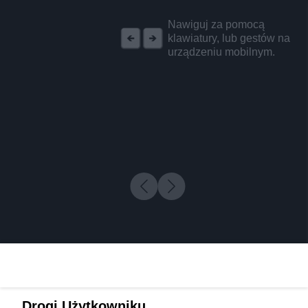
REKLAMA
Nawiguj za pomocą
klawiatury, lub gestów na
urządzeniu mobilnym.
Drogi Użytkowniku,