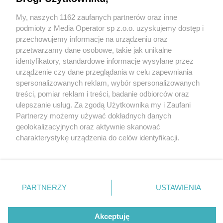
My, naszych 1162 zaufanych partnerów oraz inne
Wydawca mediów
lokalnych
podmioty z Media Operator sp z.o.o. uzyskujemy dostęp i
przechowujemy informacje na urządzeniu oraz
przetwarzamy dane osobowe, takie jak unikalne
identyfikatory, standardowe informacje wysyłane przez
urządzenie czy dane przeglądania w celu zapewniania
1 / 0
spersonalizowanych reklam, wybór spersonalizowanych
Nie zapomnij
treści, pomiar reklam i treści, badanie odbiorców oraz
zapoznać się z:
polityką prywatności
ulepszanie usług. Za zgodą Użytkownika my i Zaufani
Twoje
miasto
Skontakuj się
z nami
Partnerzy możemy używać dokładnych danych
Piekary Śląskie
Kontakt
geolokalizacyjnych oraz aktywnie skanować
Chorzów
Redakcja
charakterystykę urządzenia do celów identyfikacji.
Tarnowskie Góry
Newsletter
Ruda Śląska
Reklama
Ponieważ cenimy Twoją prywatność, prosimy o zgodę na
Świętochłowice
korzystanie z tych technologii poprzez kliknięcie
Tychy
„Akceptuję”. Zgoda jest dobrowolna i zawsze możesz ją
Bytom
Katowice
zmienić/wycofać klikając przycisk ustawień prywatności
REKLAMA
PARTNERZY
USTAWIENIA
Gliwice
znajdujący się w lewym dolnym rogu strony
. Niektóre
Zabrze
Zagłębie
rodzaje przetwarzania danych nie wymagają zgody
użytkownika, ale masz prawo sprzeciwić się takiemu
Akceptuję