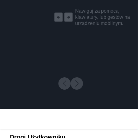
REKLAMA
Nawiguj za pomocą
klawiatury, lub gestów na
urządzeniu mobilnym.
Drogi Użytkowniku,