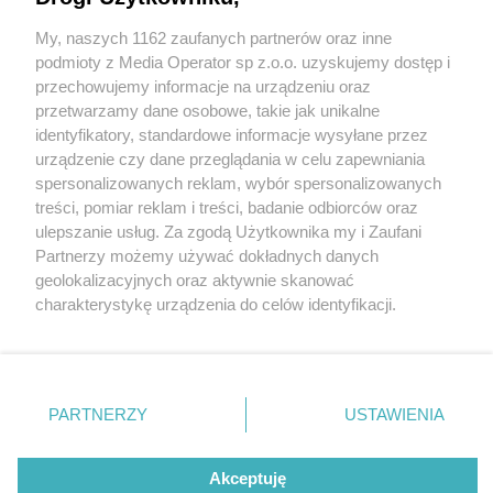
Przebudowa dworca kolejowego w Dąbrowie
Górniczej coraz bliżej końca
My, naszych 1162 zaufanych partnerów oraz inne
Wydawca mediów
lokalnych
podmioty z Media Operator sp z.o.o. uzyskujemy dostęp i
przechowujemy informacje na urządzeniu oraz
5 / 18
przetwarzamy dane osobowe, takie jak unikalne
identyfikatory, standardowe informacje wysyłane przez
Dąbrowa Górnicza
urządzenie czy dane przeglądania w celu zapewniania
spersonalizowanych reklam, wybór spersonalizowanych
Przebudowa dworca PKP 5
Nie zapomnij
treści, pomiar reklam i treści, badanie odbiorców oraz
zapoznać się z:
polityką prywatności
ulepszanie usług. Za zgodą Użytkownika my i Zaufani
Twoje
miasto
Skontakuj się
z nami
Partnerzy możemy używać dokładnych danych
Zgodnie z deklaracjami prace przy modernizacji
Piekary Śląskie
Kontakt
geolokalizacyjnych oraz aktywnie skanować
Chorzów
Redakcja
dworca w Dąbrowie Górniczej mają zakończyć się w
charakterystykę urządzenia do celów identyfikacji.
Tarnowskie Góry
Newsletter
Ruda Śląska
Reklama
Ponieważ cenimy Twoją prywatność, prosimy o zgodę na
połowie roku.
Świętochłowice
korzystanie z tych technologii poprzez kliknięcie
Tychy
„Akceptuję”. Zgoda jest dobrowolna i zawsze możesz ją
Bytom
Katowice
zmienić/wycofać klikając przycisk ustawień prywatności
PARTNERZY
USTAWIENIA
Gliwice
REKLAMA
znajdujący się w lewym dolnym rogu strony
. Niektóre
Zabrze
Zagłębie
rodzaje przetwarzania danych nie wymagają zgody
użytkownika, ale masz prawo sprzeciwić się takiemu
Akceptuję