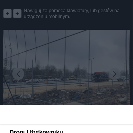
REKLAMA
Nawiguj za pomocą klawiatury, lub gestów na
urządzeniu mobilnym.
fot: K. Pachelska
Drogi Użytkowniku,