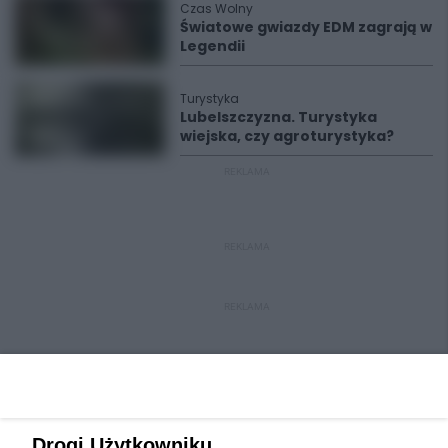
Czas Wolny
Światowe gwiazdy EDM zagrają w
Legendii
Turystyka
Lubelszczyzna. Turystyka
wiejska, czy agroturystyka?
REKLAMA
REKLAMA
REKLAMA
Drogi Użytkowniku,