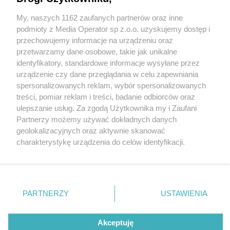
My, naszych 1162 zaufanych partnerów oraz inne
Wydawca mediów
lokalnych
podmioty z Media Operator sp z.o.o. uzyskujemy dostęp i
przechowujemy informacje na urządzeniu oraz
przetwarzamy dane osobowe, takie jak unikalne
identyfikatory, standardowe informacje wysyłane przez
urządzenie czy dane przeglądania w celu zapewniania
spersonalizowanych reklam, wybór spersonalizowanych
Nie zapomnij
treści, pomiar reklam i treści, badanie odbiorców oraz
zapoznać się z:
polityką prywatności
ulepszanie usług. Za zgodą Użytkownika my i Zaufani
Twoje
miasto
Skontakuj się
z nami
Partnerzy możemy używać dokładnych danych
Piekary Śląskie
Kontakt
geolokalizacyjnych oraz aktywnie skanować
Chorzów
Redakcja
charakterystykę urządzenia do celów identyfikacji.
Tarnowskie Góry
Newsletter
Ruda Śląska
Reklama
Ponieważ cenimy Twoją prywatność, prosimy o zgodę na
Świętochłowice
korzystanie z tych technologii poprzez kliknięcie
Tychy
„Akceptuję”. Zgoda jest dobrowolna i zawsze możesz ją
Bytom
Katowice
zmienić/wycofać klikając przycisk ustawień prywatności
PARTNERZY
USTAWIENIA
Gliwice
znajdujący się w lewym dolnym rogu strony
. Niektóre
Zabrze
Zagłębie
rodzaje przetwarzania danych nie wymagają zgody
Akceptuję
użytkownika, ale masz prawo sprzeciwić się takiemu