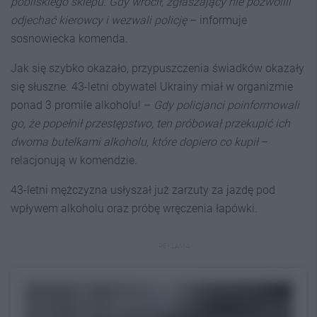
pobliskiego sklepu. Gdy wrócił, zgłaszający nie pozwolili
odjechać kierowcy i wezwali policję
– informuje
sosnowiecka komenda.
Jak się szybko okazało, przypuszczenia świadków okazały
się słuszne. 43-letni obywatel Ukrainy miał w organizmie
ponad 3 promile alkoholu! –
Gdy policjanci poinformowali
go, że popełnił przestępstwo, ten próbował przekupić ich
dwoma butelkami alkoholu, które dopiero co kupił
–
relacjonują w komendzie.
43-letni mężczyzna usłyszał już zarzuty za jazdę pod
wpływem alkoholu oraz próbę wręczenia łapówki.
REKLAMA