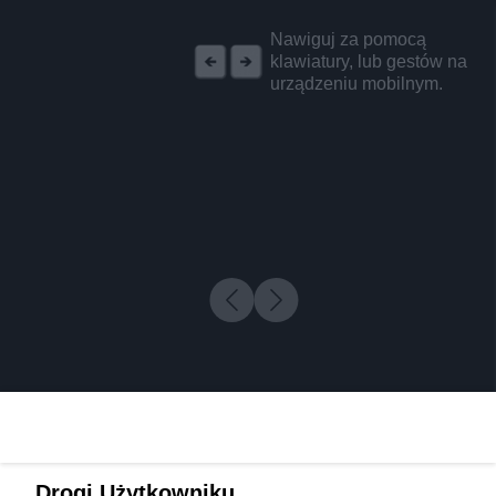
REKLAMA
Nawiguj za pomocą
klawiatury, lub gestów na
urządzeniu mobilnym.
Drogi Użytkowniku,