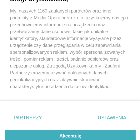
My, naszych 1160 zaufanych partnerów oraz inne
Wydawca mediów
lokalnych
podmioty z Media Operator sp z.o.o. uzyskujemy dostęp i
przechowujemy informacje na urządzeniu oraz
przetwarzamy dane osobowe, takie jak unikalne
identyfikatory, standardowe informacje wysyłane przez
urządzenie czy dane przeglądania w celu zapewniania
6 / 0
spersonalizowanych reklam, wybór spersonalizowanych
Nie zapomnij
treści, pomiar reklam i treści, badanie odbiorców oraz
zapoznać się z:
polityką prywatności
ulepszanie usług. Za zgodą Użytkownika my i Zaufani
Twoje
miasto
Skontakuj się
z nami
Partnerzy możemy używać dokładnych danych
Piekary Śląskie
Kontakt
geolokalizacyjnych oraz aktywnie skanować
Chorzów
Redakcja
charakterystykę urządzenia do celów identyfikacji.
Tarnowskie Góry
Newsletter
Ruda Śląska
Reklama
Ponieważ cenimy Twoją prywatność, prosimy o zgodę na
Świętochłowice
korzystanie z tych technologii poprzez kliknięcie
Tychy
„Akceptuję”. Zgoda jest dobrowolna i zawsze możesz ją
Bytom
Katowice
zmienić/wycofać klikając przycisk ustawień prywatności
REKLAMA
PARTNERZY
USTAWIENIA
Gliwice
znajdujący się w lewym dolnym rogu strony
. Niektóre
Zabrze
Zagłębie
rodzaje przetwarzania danych nie wymagają zgody
użytkownika, ale masz prawo sprzeciwić się takiemu
Akceptuję