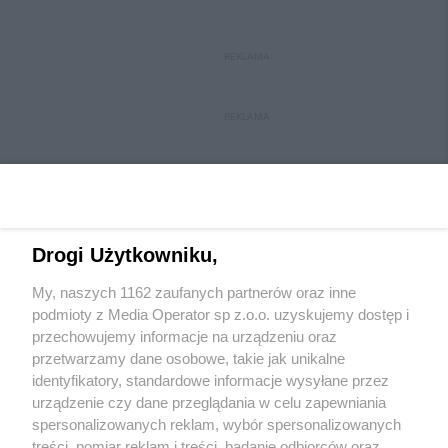
REKLAMA
REKLAMA
Drogi Użytkowniku,
My, naszych 1162 zaufanych partnerów oraz inne
Wydawca mediów
lokalnych
podmioty z Media Operator sp z.o.o. uzyskujemy dostęp i
przechowujemy informacje na urządzeniu oraz
przetwarzamy dane osobowe, takie jak unikalne
identyfikatory, standardowe informacje wysyłane przez
urządzenie czy dane przeglądania w celu zapewniania
spersonalizowanych reklam, wybór spersonalizowanych
Nie zapomnij
treści, pomiar reklam i treści, badanie odbiorców oraz