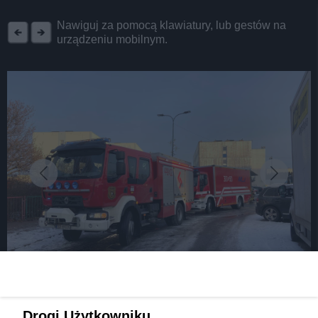
REKLAMA
Nawiguj za pomocą klawiatury, lub gestów na
urządzeniu mobilnym.
fot: Fb Dąbrowa Górnicza Informacje Strażackie
Drogi Użytkowniku,