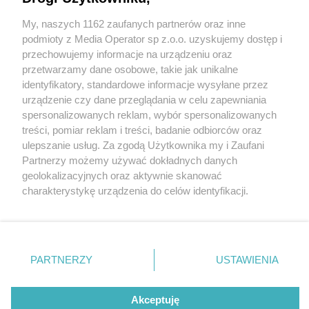
Tragiczny pożar budynku dawnego przedszkola w
Dąbrowie Górniczej. Obiekt niszczeje od wielu lat
My, naszych 1162 zaufanych partnerów oraz inne
Wydawca mediów
lokalnych
podmioty z Media Operator sp z.o.o. uzyskujemy dostęp i
przechowujemy informacje na urządzeniu oraz
13 / 13
przetwarzamy dane osobowe, takie jak unikalne
Pożar budynku dawnego
identyfikatory, standardowe informacje wysyłane przez
urządzenie czy dane przeglądania w celu zapewniania
przedszkola, Dąbrowa
spersonalizowanych reklam, wybór spersonalizowanych
Nie zapomnij
treści, pomiar reklam i treści, badanie odbiorców oraz
zapoznać się z:
Górnicza
polityką prywatności
ulepszanie usług. Za zgodą Użytkownika my i Zaufani
Twoje
miasto
Skontakuj się
z nami
Partnerzy możemy używać dokładnych danych
Piekary Śląskie
Kontakt
geolokalizacyjnych oraz aktywnie skanować
Chorzów
Redakcja
Wróć do artykułu:
charakterystykę urządzenia do celów identyfikacji.
Tarnowskie Góry
Newsletter
Tragiczny pożar budynku dawnego przedszkola
Ruda Śląska
Reklama
Ponieważ cenimy Twoją prywatność, prosimy o zgodę na
w Dąbrowie Górniczej. Obiekt niszczeje od wielu
Świętochłowice
korzystanie z tych technologii poprzez kliknięcie
Tychy
lat
„Akceptuję”. Zgoda jest dobrowolna i zawsze możesz ją
Bytom
Katowice
zmienić/wycofać klikając przycisk ustawień prywatności
PARTNERZY
USTAWIENIA
Gliwice
znajdujący się w lewym dolnym rogu strony
. Niektóre
Zabrze
REKLAMA
Zagłębie
rodzaje przetwarzania danych nie wymagają zgody
użytkownika, ale masz prawo sprzeciwić się takiemu
Akceptuję