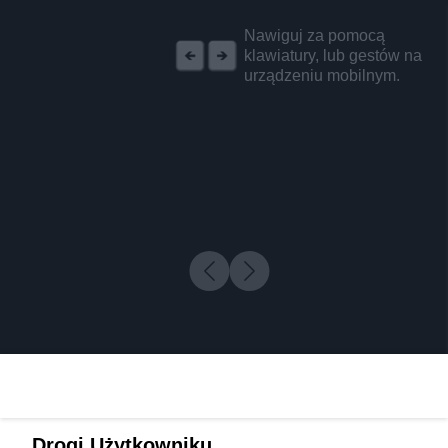
REKLAMA
Nawiguj za pomocą
klawiatury, lub gestów na
urządzeniu mobilnym.
Drogi Użytkowniku,