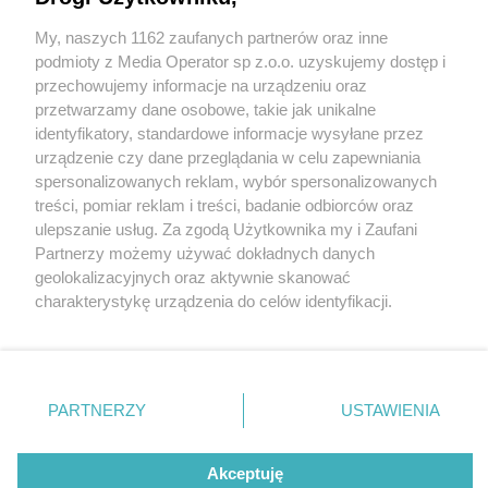
My, naszych 1162 zaufanych partnerów oraz inne
Wydawca mediów
lokalnych
podmioty z Media Operator sp z.o.o. uzyskujemy dostęp i
przechowujemy informacje na urządzeniu oraz
przetwarzamy dane osobowe, takie jak unikalne
identyfikatory, standardowe informacje wysyłane przez
urządzenie czy dane przeglądania w celu zapewniania
4 / 0
spersonalizowanych reklam, wybór spersonalizowanych
Nie zapomnij
treści, pomiar reklam i treści, badanie odbiorców oraz
zapoznać się z:
polityką prywatności
ulepszanie usług. Za zgodą Użytkownika my i Zaufani
Twoje
miasto
Skontakuj się
z nami
Partnerzy możemy używać dokładnych danych
Piekary Śląskie
Kontakt
geolokalizacyjnych oraz aktywnie skanować
Chorzów
Redakcja
charakterystykę urządzenia do celów identyfikacji.
Tarnowskie Góry
Newsletter
Ruda Śląska
Reklama
Ponieważ cenimy Twoją prywatność, prosimy o zgodę na
Świętochłowice
korzystanie z tych technologii poprzez kliknięcie
Tychy
„Akceptuję”. Zgoda jest dobrowolna i zawsze możesz ją
Bytom
Katowice
zmienić/wycofać klikając przycisk ustawień prywatności
REKLAMA
PARTNERZY
USTAWIENIA
Gliwice
znajdujący się w lewym dolnym rogu strony
. Niektóre
Zabrze
Zagłębie
rodzaje przetwarzania danych nie wymagają zgody
użytkownika, ale masz prawo sprzeciwić się takiemu
Akceptuję