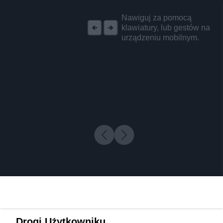
REKLAMA
Nawiguj za pomocą
klawiatury, lub gestów na
urządzeniu mobilnym.
Drogi Użytkowniku,