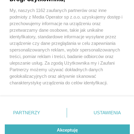
My, naszych 1162 zaufanych partnerów oraz inne
Wydawca mediów
lokalnych
podmioty z Media Operator sp z.o.o. uzyskujemy dostęp i
przechowujemy informacje na urządzeniu oraz
przetwarzamy dane osobowe, takie jak unikalne
identyfikatory, standardowe informacje wysyłane przez
urządzenie czy dane przeglądania w celu zapewniania
5 / 0
spersonalizowanych reklam, wybór spersonalizowanych
Nie zapomnij
treści, pomiar reklam i treści, badanie odbiorców oraz
zapoznać się z:
polityką prywatności
ulepszanie usług. Za zgodą Użytkownika my i Zaufani
Twoje
miasto
Skontakuj się
z nami
Partnerzy możemy używać dokładnych danych
Piekary Śląskie
Kontakt
geolokalizacyjnych oraz aktywnie skanować
Chorzów
Redakcja
charakterystykę urządzenia do celów identyfikacji.
Tarnowskie Góry
Newsletter
Ruda Śląska
Reklama
Ponieważ cenimy Twoją prywatność, prosimy o zgodę na
Świętochłowice
korzystanie z tych technologii poprzez kliknięcie
Tychy
„Akceptuję”. Zgoda jest dobrowolna i zawsze możesz ją
Bytom
Katowice
zmienić/wycofać klikając przycisk ustawień prywatności
REKLAMA
PARTNERZY
USTAWIENIA
Gliwice
znajdujący się w lewym dolnym rogu strony
. Niektóre
Zabrze
Zagłębie
rodzaje przetwarzania danych nie wymagają zgody
użytkownika, ale masz prawo sprzeciwić się takiemu
Akceptuję