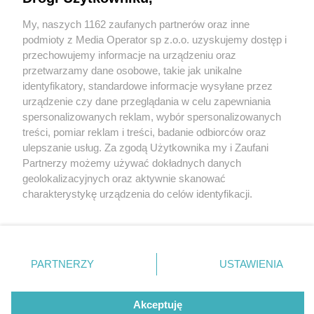
seniorka wyszła z domu i od tamtej pory nie dała
znaku życia. Widzieliście ją?
My, naszych 1162 zaufanych partnerów oraz inne
Wydawca mediów
lokalnych
podmioty z Media Operator sp z.o.o. uzyskujemy dostęp i
przechowujemy informacje na urządzeniu oraz
przetwarzamy dane osobowe, takie jak unikalne
identyfikatory, standardowe informacje wysyłane przez
1 / 2
urządzenie czy dane przeglądania w celu zapewniania
spersonalizowanych reklam, wybór spersonalizowanych
Poręba. Dorota Drabek –
Nie zapomnij
treści, pomiar reklam i treści, badanie odbiorców oraz
zapoznać się z:
polityką prywatności
zaginiona 9 kwietnia 2026
ulepszanie usług. Za zgodą Użytkownika my i Zaufani
Twoje
miasto
Skontakuj się
z nami
Partnerzy możemy używać dokładnych danych
roku
Piekary Śląskie
Kontakt
geolokalizacyjnych oraz aktywnie skanować
Chorzów
Redakcja
charakterystykę urządzenia do celów identyfikacji.
Tarnowskie Góry
Newsletter
Ruda Śląska
Reklama
Ponieważ cenimy Twoją prywatność, prosimy o zgodę na
Świętochłowice
korzystanie z tych technologii poprzez kliknięcie
Tychy
„Akceptuję”. Zgoda jest dobrowolna i zawsze możesz ją
Bytom
Katowice
zmienić/wycofać klikając przycisk ustawień prywatności
REKLAMA
PARTNERZY
USTAWIENIA
Gliwice
znajdujący się w lewym dolnym rogu strony
. Niektóre
Zabrze
Zagłębie
rodzaje przetwarzania danych nie wymagają zgody
użytkownika, ale masz prawo sprzeciwić się takiemu
Akceptuję