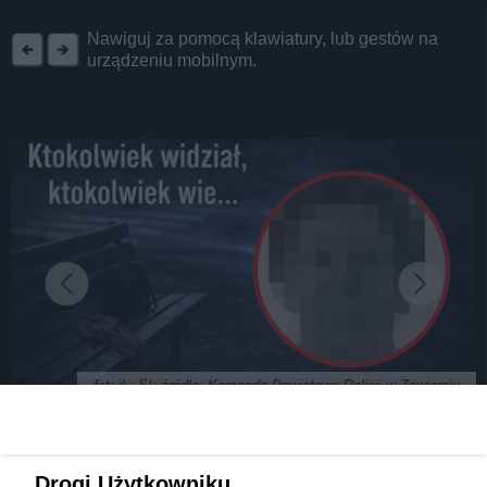
REKLAMA
Nawiguj za pomocą klawiatury, lub gestów na
urządzeniu mobilnym.
fot: il.: SI; źródło: Komenda Powiatowa Policji w Zawierciu
Zaginęła 75-letnia Dorota Drabek. Kilka dni temu
Drogi Użytkowniku,