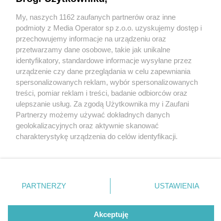
My, naszych 1162 zaufanych partnerów oraz inne
Wydawca mediów
lokalnych
podmioty z Media Operator sp z.o.o. uzyskujemy dostęp i
przechowujemy informacje na urządzeniu oraz
przetwarzamy dane osobowe, takie jak unikalne
identyfikatory, standardowe informacje wysyłane przez
urządzenie czy dane przeglądania w celu zapewniania
2 / 0
spersonalizowanych reklam, wybór spersonalizowanych
Nie zapomnij
treści, pomiar reklam i treści, badanie odbiorców oraz
zapoznać się z:
polityką prywatności
ulepszanie usług. Za zgodą Użytkownika my i Zaufani
Twoje
miasto
Skontakuj się
z nami
Partnerzy możemy używać dokładnych danych
Piekary Śląskie
Kontakt
geolokalizacyjnych oraz aktywnie skanować
Chorzów
Redakcja
charakterystykę urządzenia do celów identyfikacji.
Tarnowskie Góry
Newsletter
Ruda Śląska
Reklama
Ponieważ cenimy Twoją prywatność, prosimy o zgodę na
Świętochłowice
korzystanie z tych technologii poprzez kliknięcie
Tychy
„Akceptuję”. Zgoda jest dobrowolna i zawsze możesz ją
Bytom
Katowice
zmienić/wycofać klikając przycisk ustawień prywatności
REKLAMA
PARTNERZY
USTAWIENIA
Gliwice
znajdujący się w lewym dolnym rogu strony
. Niektóre
Zabrze
Zagłębie
rodzaje przetwarzania danych nie wymagają zgody
użytkownika, ale masz prawo sprzeciwić się takiemu
Akceptuję