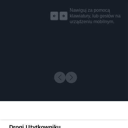
REKLAMA
Nawiguj za pomocą
klawiatury, lub gestów na
urządzeniu mobilnym.
Drogi Użytkowniku,