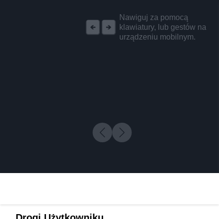
REKLAMA
Nawiguj za pomocą
klawiatury, lub gestów na
urządzeniu mobilnym.
Drogi Użytkowniku,