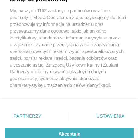
My, naszych 1162 zaufanych partnerów oraz inne
Wydawca mediów
lokalnych
podmioty z Media Operator sp z.o.o. uzyskujemy dostęp i
przechowujemy informacje na urządzeniu oraz
przetwarzamy dane osobowe, takie jak unikalne
identyfikatory, standardowe informacje wysyłane przez
urządzenie czy dane przeglądania w celu zapewniania
1 / 0
spersonalizowanych reklam, wybór spersonalizowanych
Nie zapomnij
treści, pomiar reklam i treści, badanie odbiorców oraz
zapoznać się z:
polityką prywatności
ulepszanie usług. Za zgodą Użytkownika my i Zaufani
Twoje
miasto
Skontakuj się
z nami
Partnerzy możemy używać dokładnych danych
Piekary Śląskie
Kontakt
geolokalizacyjnych oraz aktywnie skanować
Chorzów
Redakcja
charakterystykę urządzenia do celów identyfikacji.
Tarnowskie Góry
Newsletter
Ruda Śląska
Reklama
Ponieważ cenimy Twoją prywatność, prosimy o zgodę na
Świętochłowice
korzystanie z tych technologii poprzez kliknięcie
Tychy
„Akceptuję”. Zgoda jest dobrowolna i zawsze możesz ją
Bytom
Katowice
zmienić/wycofać klikając przycisk ustawień prywatności
REKLAMA
PARTNERZY
USTAWIENIA
Gliwice
znajdujący się w lewym dolnym rogu strony
. Niektóre
Zabrze
Zagłębie
rodzaje przetwarzania danych nie wymagają zgody
użytkownika, ale masz prawo sprzeciwić się takiemu
Akceptuję