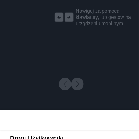
REKLAMA
Nawiguj za pomocą
klawiatury, lub gestów na
urządzeniu mobilnym.
Drogi Użytkowniku,