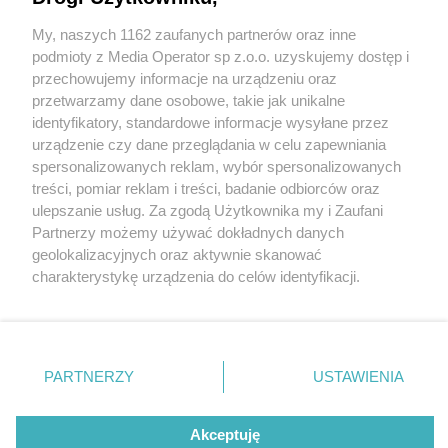
My, naszych 1162 zaufanych partnerów oraz inne
Wydawca mediów
lokalnych
podmioty z Media Operator sp z.o.o. uzyskujemy dostęp i
przechowujemy informacje na urządzeniu oraz
przetwarzamy dane osobowe, takie jak unikalne
identyfikatory, standardowe informacje wysyłane przez
urządzenie czy dane przeglądania w celu zapewniania
5 / 0
spersonalizowanych reklam, wybór spersonalizowanych
Nie zapomnij
treści, pomiar reklam i treści, badanie odbiorców oraz
zapoznać się z:
polityką prywatności
ulepszanie usług. Za zgodą Użytkownika my i Zaufani
Twoje
miasto
Skontakuj się
z nami
Partnerzy możemy używać dokładnych danych
Piekary Śląskie
Kontakt
geolokalizacyjnych oraz aktywnie skanować
Chorzów
Redakcja
charakterystykę urządzenia do celów identyfikacji.
Tarnowskie Góry
Newsletter
Ruda Śląska
Reklama
Ponieważ cenimy Twoją prywatność, prosimy o zgodę na
Świętochłowice
korzystanie z tych technologii poprzez kliknięcie
Tychy
„Akceptuję”. Zgoda jest dobrowolna i zawsze możesz ją
Bytom
Katowice
zmienić/wycofać klikając przycisk ustawień prywatności
REKLAMA
PARTNERZY
USTAWIENIA
Gliwice
znajdujący się w lewym dolnym rogu strony
. Niektóre
Zabrze
Zagłębie
rodzaje przetwarzania danych nie wymagają zgody
użytkownika, ale masz prawo sprzeciwić się takiemu
Akceptuję