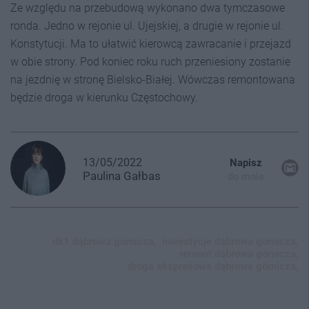
Ze względu na przebudową wykonano dwa tymczasowe
ronda. Jedno w rejonie ul. Ujejskiej, a drugie w rejonie ul.
Konstytucji. Ma to ułatwić kierowcą zawracanie i przejazd
w obie strony. Pod koniec roku ruch przeniesiony zostanie
na jezdnię w stronę Bielsko-Białej. Wówczas remontowana
będzie droga w kierunku Częstochowy.
13/05/2022
Napisz
Paulina
Gałbas
do mnie
dk1 dąbrowa górnicza,
inwestycje dąbrowa górnicza,
remont dąbrowa górnicza,
droga ekspresowa dąbrowa górnicza,