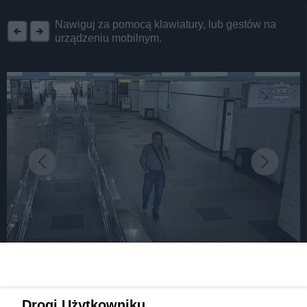
REKLAMA
Nawiguj za pomocą klawiatury, lub gestów na
urządzeniu mobilnym.
fot: źródło: Komenda Miejska Policji w Sosnowcu
Pobił człowieka pod dworcem w Sosnowcu,
Drogi Użytkowniku,