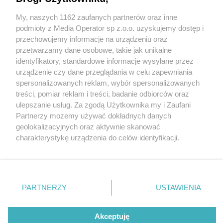
uchwycił go monitoring. Rozpoznajecie
poszukiwanego?
My, naszych 1162 zaufanych partnerów oraz inne
Wydawca mediów
lokalnych
podmioty z Media Operator sp z.o.o. uzyskujemy dostęp i
2 / 2
przechowujemy informacje na urządzeniu oraz
przetwarzamy dane osobowe, takie jak unikalne
Sosnowiec. Tunel pod
identyfikatory, standardowe informacje wysyłane przez
urządzenie czy dane przeglądania w celu zapewniania
dworcem kolejowym
spersonalizowanych reklam, wybór spersonalizowanych
Nie zapomnij
Sosnowiec Główny.
treści, pomiar reklam i treści, badanie odbiorców oraz
zapoznać się z:
polityką prywatności
ulepszanie usług. Za zgodą Użytkownika my i Zaufani
Twoje
miasto
Skontakuj się
z nami
Podejrzany o pobicie
Partnerzy możemy używać dokładnych danych
Piekary Śląskie
Kontakt
geolokalizacyjnych oraz aktywnie skanować
Chorzów
Redakcja
przechodnia. 27 kwietnia
charakterystykę urządzenia do celów identyfikacji.
Tarnowskie Góry
Newsletter
Ruda Śląska
Reklama
Ponieważ cenimy Twoją prywatność, prosimy o zgodę na
2025.
Świętochłowice
korzystanie z tych technologii poprzez kliknięcie
Tychy
„Akceptuję”. Zgoda jest dobrowolna i zawsze możesz ją
Bytom
Katowice
zmienić/wycofać klikając przycisk ustawień prywatności
PARTNERZY
USTAWIENIA
Gliwice
Wróć do artykułu:
znajdujący się w lewym dolnym rogu strony
. Niektóre
Zabrze
Pobił człowieka pod dworcem w Sosnowcu,
Zagłębie
rodzaje przetwarzania danych nie wymagają zgody
uchwycił go monitoring. Rozpoznajecie
użytkownika, ale masz prawo sprzeciwić się takiemu
Akceptuję
poszukiwanego?