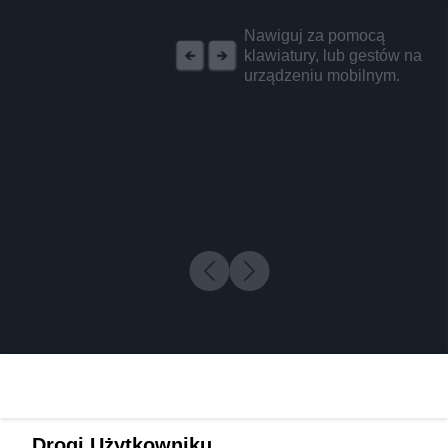
REKLAMA
Nawiguj za pomocą
klawiatury, lub gestów na
urządzeniu mobilnym.
Drogi Użytkowniku,