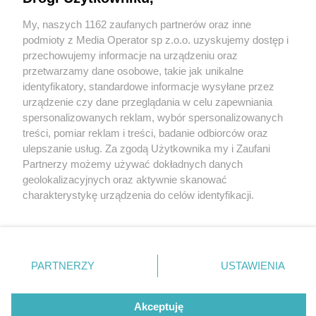
My, naszych 1162 zaufanych partnerów oraz inne
Wydawca mediów
lokalnych
podmioty z Media Operator sp z.o.o. uzyskujemy dostęp i
przechowujemy informacje na urządzeniu oraz
przetwarzamy dane osobowe, takie jak unikalne
identyfikatory, standardowe informacje wysyłane przez
urządzenie czy dane przeglądania w celu zapewniania
1 / 0
spersonalizowanych reklam, wybór spersonalizowanych
Nie zapomnij
treści, pomiar reklam i treści, badanie odbiorców oraz
zapoznać się z:
polityką prywatności
ulepszanie usług. Za zgodą Użytkownika my i Zaufani
Twoje
miasto
Skontakuj się
z nami
Partnerzy możemy używać dokładnych danych
Piekary Śląskie
Kontakt
geolokalizacyjnych oraz aktywnie skanować
Chorzów
Redakcja
charakterystykę urządzenia do celów identyfikacji.
Tarnowskie Góry
Newsletter
Ruda Śląska
Reklama
Ponieważ cenimy Twoją prywatność, prosimy o zgodę na
Świętochłowice
korzystanie z tych technologii poprzez kliknięcie
Tychy
„Akceptuję”. Zgoda jest dobrowolna i zawsze możesz ją
Bytom
Katowice
zmienić/wycofać klikając przycisk ustawień prywatności
REKLAMA
PARTNERZY
USTAWIENIA
Gliwice
znajdujący się w lewym dolnym rogu strony
. Niektóre
Zabrze
Zagłębie
rodzaje przetwarzania danych nie wymagają zgody
użytkownika, ale masz prawo sprzeciwić się takiemu
Akceptuję