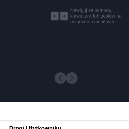
REKLAMA
Nawiguj za pomocą
klawiatury, lub gestów na
urządzeniu mobilnym.
Drogi Użytkowniku,