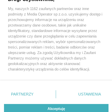
My, naszych 1162 zaufanych partnerów oraz inne
Wydawca mediów
lokalnych
podmioty z Media Operator sp z.o.o. uzyskujemy dostęp i
przechowujemy informacje na urządzeniu oraz
przetwarzamy dane osobowe, takie jak unikalne
identyfikatory, standardowe informacje wysyłane przez
urządzenie czy dane przeglądania w celu zapewniania
1 / 0
spersonalizowanych reklam, wybór spersonalizowanych
Nie zapomnij
treści, pomiar reklam i treści, badanie odbiorców oraz
zapoznać się z:
polityką prywatności
ulepszanie usług. Za zgodą Użytkownika my i Zaufani
Twoje
miasto
Skontakuj się
z nami
Partnerzy możemy używać dokładnych danych
Piekary Śląskie
Kontakt
geolokalizacyjnych oraz aktywnie skanować
Chorzów
Redakcja
charakterystykę urządzenia do celów identyfikacji.
Tarnowskie Góry
Newsletter
Ruda Śląska
Reklama
Ponieważ cenimy Twoją prywatność, prosimy o zgodę na
Świętochłowice
korzystanie z tych technologii poprzez kliknięcie
Tychy
„Akceptuję”. Zgoda jest dobrowolna i zawsze możesz ją
Bytom
Katowice
zmienić/wycofać klikając przycisk ustawień prywatności
REKLAMA
PARTNERZY
USTAWIENIA
Gliwice
znajdujący się w lewym dolnym rogu strony
. Niektóre
Zabrze
Zagłębie
rodzaje przetwarzania danych nie wymagają zgody
użytkownika, ale masz prawo sprzeciwić się takiemu
Akceptuję