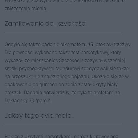
Wszystko przez wydarzenia z przeszłości o charakterze
zniszczenia mienia.
Zamiłowanie do... szybkości
Odbyło się także badanie alkomatem. 45-latek był trzeźwy.
Dla pewności wykonano także test narkotykowy, który
wykazał, że mieszkaniec Szczekocin zażywał wcześniej
środki psychoaktywne. Mundurowi zdecydowali się także
na przeszukanie znalezionego pojazdu. Okazało się, że w
opakowaniu po gumach do żucia został ukryty biały
proszek. Badania potwierdziły, że była to amfetamina.
Dokładniej 30 "porcji".
Jakby tego było mało...
Pojazd z ukrytymi narkotykami, oprócz kierowcy bez