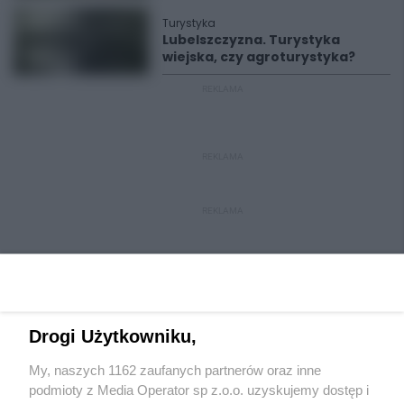
Turystyka
Lubelszczyzna. Turystyka
wiejska, czy agroturystyka?
REKLAMA
REKLAMA
REKLAMA
Drogi Użytkowniku,
My, naszych 1162 zaufanych partnerów oraz inne
Wydawca mediów
lokalnych
podmioty z Media Operator sp z.o.o. uzyskujemy dostęp i