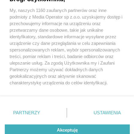
My, naszych 1160 zaufanych partnerów oraz inne
Wydawca mediów
lokalnych
podmioty z Media Operator sp z.o.o. uzyskujemy dostęp i
przechowujemy informacje na urządzeniu oraz
przetwarzamy dane osobowe, takie jak unikalne
identyfikatory, standardowe informacje wysyłane przez
urządzenie czy dane przeglądania w celu zapewniania
3 / 0
spersonalizowanych reklam, wybór spersonalizowanych
Nie zapomnij
treści, pomiar reklam i treści, badanie odbiorców oraz
zapoznać się z:
polityką prywatności
ulepszanie usług. Za zgodą Użytkownika my i Zaufani
Twoje
miasto
Skontakuj się
z nami
Partnerzy możemy używać dokładnych danych
Piekary Śląskie
Kontakt
geolokalizacyjnych oraz aktywnie skanować
Chorzów
Redakcja
charakterystykę urządzenia do celów identyfikacji.
Tarnowskie Góry
Newsletter
Ruda Śląska
Reklama
Ponieważ cenimy Twoją prywatność, prosimy o zgodę na
Świętochłowice
korzystanie z tych technologii poprzez kliknięcie
Tychy
„Akceptuję”. Zgoda jest dobrowolna i zawsze możesz ją
Bytom
Katowice
zmienić/wycofać klikając przycisk ustawień prywatności
REKLAMA
PARTNERZY
USTAWIENIA
Gliwice
znajdujący się w lewym dolnym rogu strony
. Niektóre
Zabrze
Zagłębie
rodzaje przetwarzania danych nie wymagają zgody
użytkownika, ale masz prawo sprzeciwić się takiemu
Akceptuję