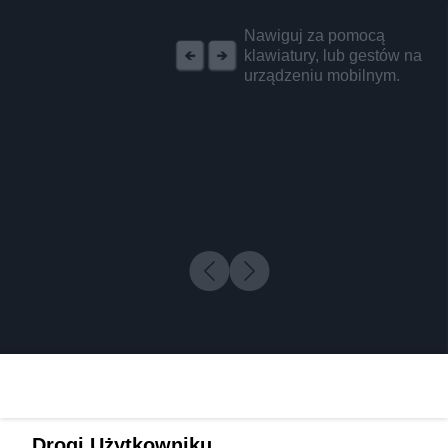
REKLAMA
Nawiguj za pomocą
klawiatury, lub gestów na
urządzeniu mobilnym.
Drogi Użytkowniku,