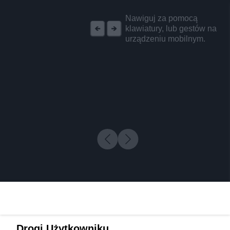
REKLAMA
Nawiguj za pomocą
klawiatury, lub gestów na
urządzeniu mobilnym.
Drogi Użytkowniku,