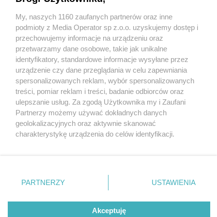
My, naszych 1160 zaufanych partnerów oraz inne
Wydawca mediów
lokalnych
podmioty z Media Operator sp z.o.o. uzyskujemy dostęp i
przechowujemy informacje na urządzeniu oraz
przetwarzamy dane osobowe, takie jak unikalne
identyfikatory, standardowe informacje wysyłane przez
urządzenie czy dane przeglądania w celu zapewniania
5 / 0
spersonalizowanych reklam, wybór spersonalizowanych
Nie zapomnij
treści, pomiar reklam i treści, badanie odbiorców oraz
zapoznać się z:
polityką prywatności
ulepszanie usług. Za zgodą Użytkownika my i Zaufani
Twoje
miasto
Skontakuj się
z nami
Partnerzy możemy używać dokładnych danych
Piekary Śląskie
Kontakt
geolokalizacyjnych oraz aktywnie skanować
Chorzów
Redakcja
charakterystykę urządzenia do celów identyfikacji.
Tarnowskie Góry
Newsletter
Ruda Śląska
Reklama
Ponieważ cenimy Twoją prywatność, prosimy o zgodę na
Świętochłowice
korzystanie z tych technologii poprzez kliknięcie
Tychy
„Akceptuję”. Zgoda jest dobrowolna i zawsze możesz ją
Bytom
Katowice
zmienić/wycofać klikając przycisk ustawień prywatności
REKLAMA
PARTNERZY
USTAWIENIA
Gliwice
znajdujący się w lewym dolnym rogu strony
. Niektóre
Zabrze
Zagłębie
rodzaje przetwarzania danych nie wymagają zgody
użytkownika, ale masz prawo sprzeciwić się takiemu
Akceptuję