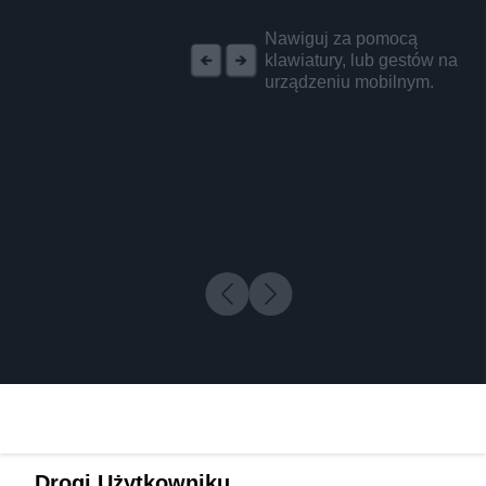
REKLAMA
Nawiguj za pomocą
klawiatury, lub gestów na
urządzeniu mobilnym.
Drogi Użytkowniku,