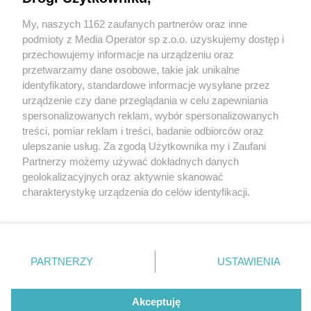
My, naszych 1162 zaufanych partnerów oraz inne
Wydawca mediów
lokalnych
podmioty z Media Operator sp z.o.o. uzyskujemy dostęp i
przechowujemy informacje na urządzeniu oraz
przetwarzamy dane osobowe, takie jak unikalne
identyfikatory, standardowe informacje wysyłane przez
urządzenie czy dane przeglądania w celu zapewniania
2 / 0
spersonalizowanych reklam, wybór spersonalizowanych
Nie zapomnij
treści, pomiar reklam i treści, badanie odbiorców oraz
zapoznać się z:
polityką prywatności
ulepszanie usług. Za zgodą Użytkownika my i Zaufani
Twoje
miasto
Skontakuj się
z nami
Partnerzy możemy używać dokładnych danych
Piekary Śląskie
Kontakt
geolokalizacyjnych oraz aktywnie skanować
Chorzów
Redakcja
charakterystykę urządzenia do celów identyfikacji.
Tarnowskie Góry
Newsletter
Ruda Śląska
Reklama
Ponieważ cenimy Twoją prywatność, prosimy o zgodę na
Świętochłowice
korzystanie z tych technologii poprzez kliknięcie
Tychy
„Akceptuję”. Zgoda jest dobrowolna i zawsze możesz ją
Bytom
Katowice
zmienić/wycofać klikając przycisk ustawień prywatności
REKLAMA
PARTNERZY
USTAWIENIA
Gliwice
znajdujący się w lewym dolnym rogu strony
. Niektóre
Zabrze
Zagłębie
rodzaje przetwarzania danych nie wymagają zgody
użytkownika, ale masz prawo sprzeciwić się takiemu
Akceptuję