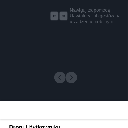
REKLAMA
Nawiguj za pomocą
klawiatury, lub gestów na
urządzeniu mobilnym.
Drogi Użytkowniku,