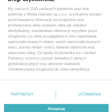
My, naszych 1160 zaufanych partnerów oraz inne
Wydawca mediów
lokalnych
podmioty z Media Operator sp z.o.o. uzyskujemy dostęp i
przechowujemy informacje na urządzeniu oraz
przetwarzamy dane osobowe, takie jak unikalne
identyfikatory, standardowe informacje wysyłane przez
urządzenie czy dane przeglądania w celu zapewniania
5 / 0
spersonalizowanych reklam, wybór spersonalizowanych
Nie zapomnij
treści, pomiar reklam i treści, badanie odbiorców oraz
zapoznać się z:
polityką prywatności
ulepszanie usług. Za zgodą Użytkownika my i Zaufani
Twoje
miasto
Skontakuj się
z nami
Partnerzy możemy używać dokładnych danych
Piekary Śląskie
Kontakt
geolokalizacyjnych oraz aktywnie skanować
Chorzów
Redakcja
charakterystykę urządzenia do celów identyfikacji.
Tarnowskie Góry
Newsletter
Ruda Śląska
Reklama
Ponieważ cenimy Twoją prywatność, prosimy o zgodę na
Świętochłowice
korzystanie z tych technologii poprzez kliknięcie
Tychy
„Akceptuję”. Zgoda jest dobrowolna i zawsze możesz ją
Bytom
Katowice
zmienić/wycofać klikając przycisk ustawień prywatności
REKLAMA
PARTNERZY
USTAWIENIA
Gliwice
znajdujący się w lewym dolnym rogu strony
. Niektóre
Zabrze
Zagłębie
rodzaje przetwarzania danych nie wymagają zgody
użytkownika, ale masz prawo sprzeciwić się takiemu
Akceptuję