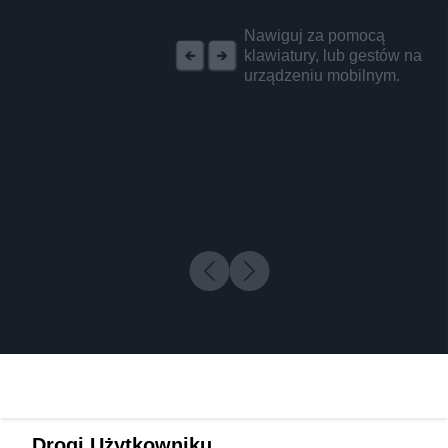
REKLAMA
Nawiguj za pomocą
klawiatury, lub gestów na
urządzeniu mobilnym.
Drogi Użytkowniku,