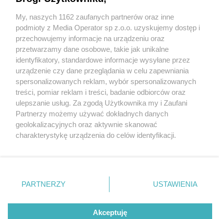
My, naszych 1162 zaufanych partnerów oraz inne
Wydawca mediów
lokalnych
podmioty z Media Operator sp z.o.o. uzyskujemy dostęp i
przechowujemy informacje na urządzeniu oraz
przetwarzamy dane osobowe, takie jak unikalne
identyfikatory, standardowe informacje wysyłane przez
urządzenie czy dane przeglądania w celu zapewniania
3 / 0
spersonalizowanych reklam, wybór spersonalizowanych
Nie zapomnij
treści, pomiar reklam i treści, badanie odbiorców oraz
zapoznać się z:
polityką prywatności
ulepszanie usług. Za zgodą Użytkownika my i Zaufani
Twoje
miasto
Skontakuj się
z nami
Partnerzy możemy używać dokładnych danych
Piekary Śląskie
Kontakt
geolokalizacyjnych oraz aktywnie skanować
Chorzów
Redakcja
charakterystykę urządzenia do celów identyfikacji.
Tarnowskie Góry
Newsletter
Ruda Śląska
Reklama
Ponieważ cenimy Twoją prywatność, prosimy o zgodę na
Świętochłowice
korzystanie z tych technologii poprzez kliknięcie
Tychy
„Akceptuję”. Zgoda jest dobrowolna i zawsze możesz ją
Bytom
Katowice
zmienić/wycofać klikając przycisk ustawień prywatności
REKLAMA
PARTNERZY
USTAWIENIA
Gliwice
znajdujący się w lewym dolnym rogu strony
. Niektóre
Zabrze
Zagłębie
rodzaje przetwarzania danych nie wymagają zgody
użytkownika, ale masz prawo sprzeciwić się takiemu
Akceptuję