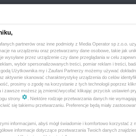
niku,
fanych partnerów oraz inne podmioty z Media Operator sp z.o.o. uz
cje na urządzeniu oraz przetwarzamy dane osobowe, takie jak unika
je wysyłane przez urządzenie czy dane przeglądania w celu zapewn
klam, wybór spersonalizowanych treści, pomiar reklam i treści, bad
 zgodą Użytkownika my i Zaufani Partnerzy możemy używać dokład
az aktywnie skanować charakterystykę urządzenia do celów identyfi
REKLAMA
ść, prosimy o zgodę na korzystanie z tych technologii poprzez klikn
a i zawsze możesz ją zmienić/wycofać klikając przycisk ustawień pr
ogu strony
. Niektóre rodzaje przetwarzania danych nie wymagaj
iwić się takiemu przetwarzaniu. Preferencje będą miały zastosowania
owskiego zostanie otwarta dla ruchu. Od
szymi informacjami, abyś mógł świadomie i komfortowo korzystać z
Gołonogu trwają prace związane z budową
gółowe informacje dotyczące przetwarzania Twoich danych znajdzi