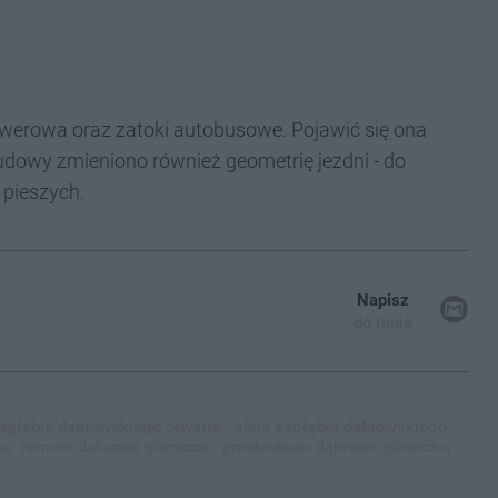
owerowa oraz zatoki autobusowe. Pojawić się ona
budowy zmieniono również geometrię jezdni - do
 pieszych.
Napisz
do mnie
zagłebia dąbrowskiego otwarta,
aleja zagłębia dąbrowskiego,
a,
remont dąbrowa górnicza,
przebudowa dąbrowa górnicza,