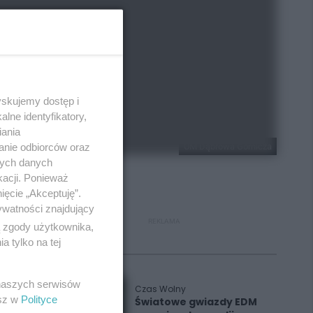
yskujemy dostęp i
lne identyfikatory,
iania
anie odbiorców oraz
UM Dąbrowa Górnicza
nych danych
kacji. Ponieważ
ięcie „Akceptuję”.
ywatności znajdujący
REKLAMA
ą zgody użytkownika,
 tylko na tej
Polecane
 naszych serwisów
Czas Wolny
esz w
Polityce
Światowe gwiazdy EDM