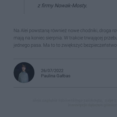
z firmy Nowak-Mosty.
Na Alei powstaną również nowe chodniki, droga r
mają na koniec sierpnia. W trakcie trwającej prze
jednego pasa. Ma to to zwiększyć bezpieczeństwo
26/07/2022
Paulina
Gałbas
aleja zagłębia dąbrowskiego zamknięta,
zalje 
inwestycje dąbrowa górnicz