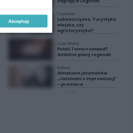
zagrają w Legendii
Turystyka
Lubelszczyzna. Turystyka
Akceptuję
wiejska, czy
agroturystyka?
Czas Wolny
Polski Tomorrowland?
Ambitne plany Legendii
Kultura
Almanach jazzmanów
„Jazzmani o improwizacji"
– premiera
REKLAMA