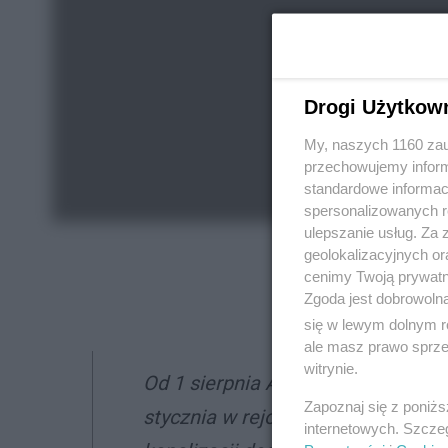
Drogi Użytkow
My, naszych 1160 zau
przechowujemy informa
standardowe informac
spersonalizowanych re
ulepszanie usług. Za
geolokalizacyjnych or
cenimy Twoją prywatno
Zgoda jest dobrowoln
się w lewym dolnym r
ale masz prawo sprzec
witrynie.
Od 1 sierpnia Aleja Zagłębia Dąbr
Zapoznaj się z poniż
stycznia w rejonie stacji PKP w 
internetowych. Szcze