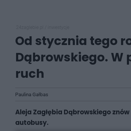
24zaglebie.pl
/
inwestycje
Od stycznia tego r
Dąbrowskiego. W p
ruch
Paulina Gałbas
Aleja Zagłębia Dąbrowskiego znów b
autobusy.