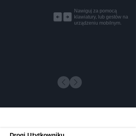
REKLAMA
Nawiguj za pomocą
klawiatury, lub gestów na
urządzeniu mobilnym.
Drogi Użytkowniku,