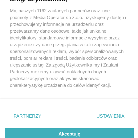
My, naszych 1162 zaufanych partnerów oraz inne
Wydawca mediów
lokalnych
podmioty z Media Operator sp z.o.o. uzyskujemy dostęp i
przechowujemy informacje na urządzeniu oraz
przetwarzamy dane osobowe, takie jak unikalne
identyfikatory, standardowe informacje wysyłane przez
urządzenie czy dane przeglądania w celu zapewniania
1 / 0
spersonalizowanych reklam, wybór spersonalizowanych
Nie zapomnij
treści, pomiar reklam i treści, badanie odbiorców oraz
zapoznać się z:
polityką prywatności
ulepszanie usług. Za zgodą Użytkownika my i Zaufani
Twoje
miasto
Skontakuj się
z nami
Partnerzy możemy używać dokładnych danych
Piekary Śląskie
Kontakt
geolokalizacyjnych oraz aktywnie skanować
Chorzów
Redakcja
charakterystykę urządzenia do celów identyfikacji.
Tarnowskie Góry
Newsletter
Ruda Śląska
Reklama
Ponieważ cenimy Twoją prywatność, prosimy o zgodę na
Świętochłowice
korzystanie z tych technologii poprzez kliknięcie
Tychy
„Akceptuję”. Zgoda jest dobrowolna i zawsze możesz ją
Bytom
Katowice
zmienić/wycofać klikając przycisk ustawień prywatności
REKLAMA
PARTNERZY
USTAWIENIA
Gliwice
znajdujący się w lewym dolnym rogu strony
. Niektóre
Zabrze
Zagłębie
rodzaje przetwarzania danych nie wymagają zgody
użytkownika, ale masz prawo sprzeciwić się takiemu
Akceptuję