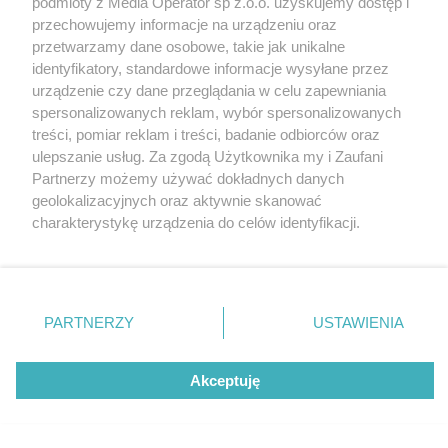
podmioty z Media Operator sp z.o.o. uzyskujemy dostęp i
obecność w regionie
Katowice
przechowujemy informacje na urządzeniu oraz
Gliwice
Zabrze
przetwarzamy dane osobowe, takie jak unikalne
Zagłębie
identyfikatory, standardowe informacje wysyłane przez
urządzenie czy dane przeglądania w celu zapewniania
spersonalizowanych reklam, wybór spersonalizowanych
5 / 7
treści, pomiar reklam i treści, badanie odbiorców oraz
ulepszanie usług. Za zgodą Użytkownika my i Zaufani
iSpot Czeladź
Partnerzy możemy używać dokładnych danych
geolokalizacyjnych oraz aktywnie skanować
charakterystykę urządzenia do celów identyfikacji.
Ponieważ cenimy Twoją prywatność, prosimy o zgodę na
korzystanie z tych technologii poprzez kliknięcie
„Akceptuję”. Zgoda jest dobrowolna i zawsze możesz ją
zmienić/wycofać klikając przycisk ustawień prywatności
REKLAMA
PARTNERZY
USTAWIENIA
znajdujący się w lewym dolnym rogu strony
. Niektóre
rodzaje przetwarzania danych nie wymagają zgody
użytkownika, ale masz prawo sprzeciwić się takiemu
Akceptuję
przetwarzaniu. Preferencje będą miały zastosowania tylko
na tej witrynie.