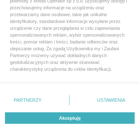
podmioty z Media Operator sp z.o.o. uzyskujemy dostęp i
obecność w regionie
Katowice
przechowujemy informacje na urządzeniu oraz
Gliwice
Zabrze
przetwarzamy dane osobowe, takie jak unikalne
Zagłębie
identyfikatory, standardowe informacje wysyłane przez
urządzenie czy dane przeglądania w celu zapewniania
spersonalizowanych reklam, wybór spersonalizowanych
3 / 7
treści, pomiar reklam i treści, badanie odbiorców oraz
ulepszanie usług. Za zgodą Użytkownika my i Zaufani
iSpot Czeladź
Partnerzy możemy używać dokładnych danych
geolokalizacyjnych oraz aktywnie skanować
charakterystykę urządzenia do celów identyfikacji.
Ponieważ cenimy Twoją prywatność, prosimy o zgodę na
korzystanie z tych technologii poprzez kliknięcie
„Akceptuję”. Zgoda jest dobrowolna i zawsze możesz ją
zmienić/wycofać klikając przycisk ustawień prywatności
REKLAMA
PARTNERZY
USTAWIENIA
znajdujący się w lewym dolnym rogu strony
. Niektóre
rodzaje przetwarzania danych nie wymagają zgody
użytkownika, ale masz prawo sprzeciwić się takiemu
Akceptuję
przetwarzaniu. Preferencje będą miały zastosowania tylko
na tej witrynie.