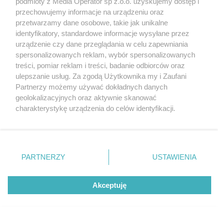
podmioty z Media Operator sp z.o.o. uzyskujemy dostęp i
obecność w regionie
Katowice
przechowujemy informacje na urządzeniu oraz
Gliwice
Zabrze
przetwarzamy dane osobowe, takie jak unikalne
Zagłębie
identyfikatory, standardowe informacje wysyłane przez
urządzenie czy dane przeglądania w celu zapewniania
spersonalizowanych reklam, wybór spersonalizowanych
1 / 7
treści, pomiar reklam i treści, badanie odbiorców oraz
ulepszanie usług. Za zgodą Użytkownika my i Zaufani
iSpot Czeladź
Partnerzy możemy używać dokładnych danych
geolokalizacyjnych oraz aktywnie skanować
charakterystykę urządzenia do celów identyfikacji.
Ponieważ cenimy Twoją prywatność, prosimy o zgodę na
korzystanie z tych technologii poprzez kliknięcie
„Akceptuję”. Zgoda jest dobrowolna i zawsze możesz ją
zmienić/wycofać klikając przycisk ustawień prywatności
REKLAMA
PARTNERZY
USTAWIENIA
znajdujący się w lewym dolnym rogu strony
. Niektóre
rodzaje przetwarzania danych nie wymagają zgody
użytkownika, ale masz prawo sprzeciwić się takiemu
Akceptuję
przetwarzaniu. Preferencje będą miały zastosowania tylko
na tej witrynie.