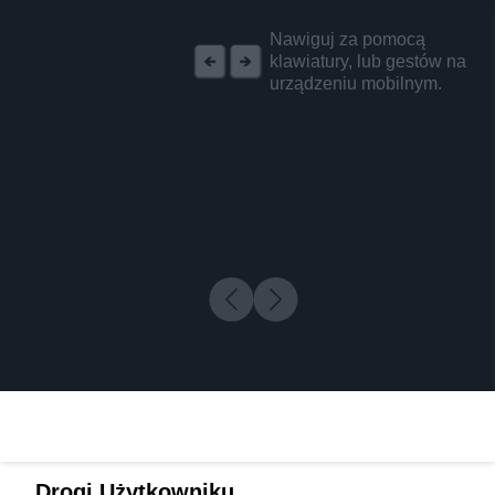
REKLAMA
Nawiguj za pomocą
klawiatury, lub gestów na
urządzeniu mobilnym.
Drogi Użytkowniku,