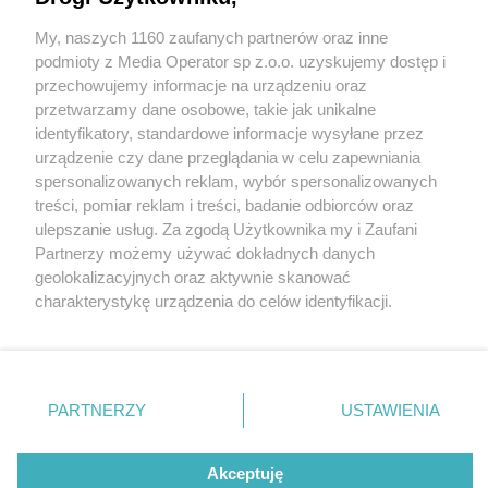
My, naszych 1160 zaufanych partnerów oraz inne
Wydawca mediów
lokalnych
podmioty z Media Operator sp z.o.o. uzyskujemy dostęp i
przechowujemy informacje na urządzeniu oraz
przetwarzamy dane osobowe, takie jak unikalne
identyfikatory, standardowe informacje wysyłane przez
urządzenie czy dane przeglądania w celu zapewniania
5 / 0
spersonalizowanych reklam, wybór spersonalizowanych
Nie zapomnij
treści, pomiar reklam i treści, badanie odbiorców oraz
zapoznać się z:
polityką prywatności
ulepszanie usług. Za zgodą Użytkownika my i Zaufani
Twoje
miasto
Skontakuj się
z nami
Partnerzy możemy używać dokładnych danych
Piekary Śląskie
Kontakt
geolokalizacyjnych oraz aktywnie skanować
Chorzów
Redakcja
charakterystykę urządzenia do celów identyfikacji.
Tarnowskie Góry
Newsletter
Ruda Śląska
Reklama
Ponieważ cenimy Twoją prywatność, prosimy o zgodę na
Świętochłowice
korzystanie z tych technologii poprzez kliknięcie
Tychy
„Akceptuję”. Zgoda jest dobrowolna i zawsze możesz ją
Bytom
Katowice
zmienić/wycofać klikając przycisk ustawień prywatności
REKLAMA
PARTNERZY
USTAWIENIA
Gliwice
znajdujący się w lewym dolnym rogu strony
. Niektóre
Zabrze
Zagłębie
rodzaje przetwarzania danych nie wymagają zgody
użytkownika, ale masz prawo sprzeciwić się takiemu
Akceptuję