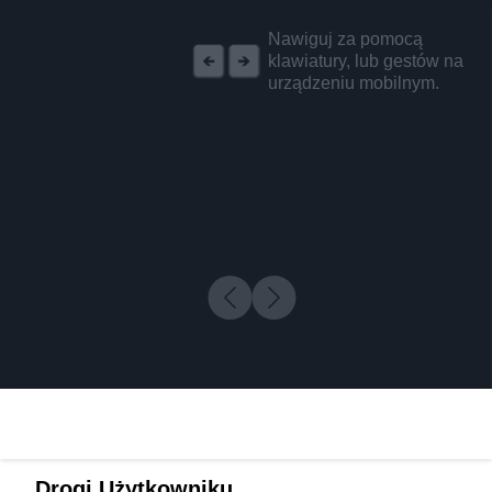
REKLAMA
Nawiguj za pomocą
klawiatury, lub gestów na
urządzeniu mobilnym.
Drogi Użytkowniku,