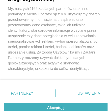
My, naszych 1162 zaufanych partnerów oraz inne
Wydawca mediów
lokalnych
podmioty z Media Operator sp z.o.o. uzyskujemy dostęp i
przechowujemy informacje na urządzeniu oraz
przetwarzamy dane osobowe, takie jak unikalne
identyfikatory, standardowe informacje wysyłane przez
urządzenie czy dane przeglądania w celu zapewniania
1 / 0
spersonalizowanych reklam, wybór spersonalizowanych
Nie zapomnij
treści, pomiar reklam i treści, badanie odbiorców oraz
zapoznać się z:
polityką prywatności
ulepszanie usług. Za zgodą Użytkownika my i Zaufani
Twoje
miasto
Skontakuj się
z nami
Partnerzy możemy używać dokładnych danych
Piekary Śląskie
Kontakt
geolokalizacyjnych oraz aktywnie skanować
Chorzów
Redakcja
charakterystykę urządzenia do celów identyfikacji.
Tarnowskie Góry
Newsletter
Ruda Śląska
Reklama
Ponieważ cenimy Twoją prywatność, prosimy o zgodę na
Świętochłowice
korzystanie z tych technologii poprzez kliknięcie
Tychy
„Akceptuję”. Zgoda jest dobrowolna i zawsze możesz ją
Bytom
Katowice
zmienić/wycofać klikając przycisk ustawień prywatności
REKLAMA
PARTNERZY
USTAWIENIA
Gliwice
znajdujący się w lewym dolnym rogu strony
. Niektóre
Zabrze
Zagłębie
rodzaje przetwarzania danych nie wymagają zgody
użytkownika, ale masz prawo sprzeciwić się takiemu
Akceptuję