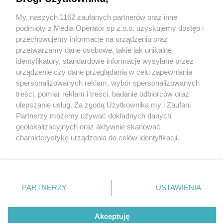
apartamenty w sercu Katowic
My, naszych 1162 zaufanych partnerów oraz inne
Wydawca mediów
lokalnych
podmioty z Media Operator sp z.o.o. uzyskujemy dostęp i
przechowujemy informacje na urządzeniu oraz
przetwarzamy dane osobowe, takie jak unikalne
identyfikatory, standardowe informacje wysyłane przez
urządzenie czy dane przeglądania w celu zapewniania
spersonalizowanych reklam, wybór spersonalizowanych
5 / 1
Nie zapomnij
treści, pomiar reklam i treści, badanie odbiorców oraz
zapoznać się z:
polityką prywatności
ulepszanie usług. Za zgodą Użytkownika my i Zaufani
Twoje
miasto
Skontakuj się
z nami
Partnerzy możemy używać dokładnych danych
Piekary Śląskie
Kontakt
geolokalizacyjnych oraz aktywnie skanować
Chorzów
Redakcja
charakterystykę urządzenia do celów identyfikacji.
Tarnowskie Góry
Newsletter
Ruda Śląska
Reklama
Ponieważ cenimy Twoją prywatność, prosimy o zgodę na
Świętochłowice
korzystanie z tych technologii poprzez kliknięcie
Tychy
„Akceptuję”. Zgoda jest dobrowolna i zawsze możesz ją
Bytom
Katowice
zmienić/wycofać klikając przycisk ustawień prywatności
REKLAMA
PARTNERZY
USTAWIENIA
Gliwice
znajdujący się w lewym dolnym rogu strony
. Niektóre
Zabrze
Zagłębie
rodzaje przetwarzania danych nie wymagają zgody
użytkownika, ale masz prawo sprzeciwić się takiemu
Akceptuję