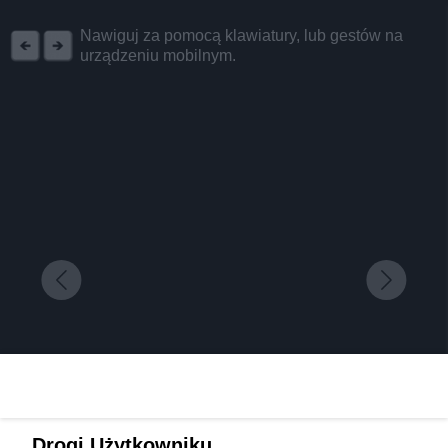
REKLAMA
Nawiguj za pomocą klawiatury, lub gestów na
urządzeniu mobilnym.
NOHO Investment buduje najbardziej prestiżowe
Drogi Użytkowniku,