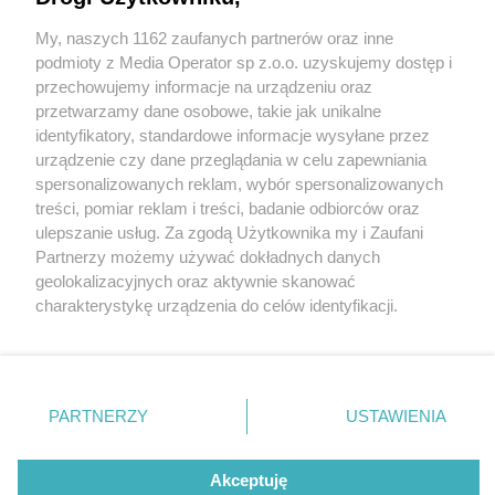
My, naszych 1162 zaufanych partnerów oraz inne
Wydawca mediów
lokalnych
podmioty z Media Operator sp z.o.o. uzyskujemy dostęp i
przechowujemy informacje na urządzeniu oraz
przetwarzamy dane osobowe, takie jak unikalne
identyfikatory, standardowe informacje wysyłane przez
urządzenie czy dane przeglądania w celu zapewniania
5 / 0
spersonalizowanych reklam, wybór spersonalizowanych
Nie zapomnij
treści, pomiar reklam i treści, badanie odbiorców oraz
zapoznać się z:
polityką prywatności
ulepszanie usług. Za zgodą Użytkownika my i Zaufani
Twoje
miasto
Skontakuj się
z nami
Partnerzy możemy używać dokładnych danych
Piekary Śląskie
Kontakt
geolokalizacyjnych oraz aktywnie skanować
Chorzów
Redakcja
charakterystykę urządzenia do celów identyfikacji.
Tarnowskie Góry
Newsletter
Ruda Śląska
Reklama
Ponieważ cenimy Twoją prywatność, prosimy o zgodę na
Świętochłowice
korzystanie z tych technologii poprzez kliknięcie
Tychy
„Akceptuję”. Zgoda jest dobrowolna i zawsze możesz ją
Bytom
Katowice
zmienić/wycofać klikając przycisk ustawień prywatności
REKLAMA
PARTNERZY
USTAWIENIA
Gliwice
znajdujący się w lewym dolnym rogu strony
. Niektóre
Zabrze
Zagłębie
rodzaje przetwarzania danych nie wymagają zgody
użytkownika, ale masz prawo sprzeciwić się takiemu
Akceptuję