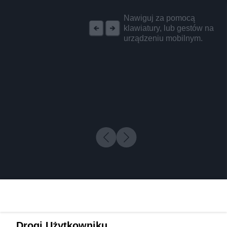
REKLAMA
Nawiguj za pomocą
klawiatury, lub gestów na
urządzeniu mobilnym.
Drogi Użytkowniku,