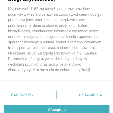
My, naszych 1162 zaufanych partnerów oraz inne
Wydawca mediów
lokalnych
podmioty z Media Operator sp z.o.o. uzyskujemy dostęp i
przechowujemy informacje na urządzeniu oraz
przetwarzamy dane osobowe, takie jak unikalne
identyfikatory, standardowe informacje wysyłane przez
urządzenie czy dane przeglądania w celu zapewniania
4 / 0
spersonalizowanych reklam, wybór spersonalizowanych
Nie zapomnij
treści, pomiar reklam i treści, badanie odbiorców oraz
zapoznać się z:
polityką prywatności
ulepszanie usług. Za zgodą Użytkownika my i Zaufani
Twoje
miasto
Skontakuj się
z nami
Partnerzy możemy używać dokładnych danych
Piekary Śląskie
Kontakt
geolokalizacyjnych oraz aktywnie skanować
Chorzów
Redakcja
charakterystykę urządzenia do celów identyfikacji.
Tarnowskie Góry
Newsletter
Ruda Śląska
Reklama
Ponieważ cenimy Twoją prywatność, prosimy o zgodę na
Świętochłowice
korzystanie z tych technologii poprzez kliknięcie
Tychy
„Akceptuję”. Zgoda jest dobrowolna i zawsze możesz ją
Bytom
Katowice
zmienić/wycofać klikając przycisk ustawień prywatności
REKLAMA
PARTNERZY
USTAWIENIA
Gliwice
znajdujący się w lewym dolnym rogu strony
. Niektóre
Zabrze
Zagłębie
rodzaje przetwarzania danych nie wymagają zgody
użytkownika, ale masz prawo sprzeciwić się takiemu
Akceptuję