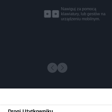
REKLAMA
Nawiguj za pomocą
klawiatury, lub gestów na
urządzeniu mobilnym.
Drogi Użytkowniku,